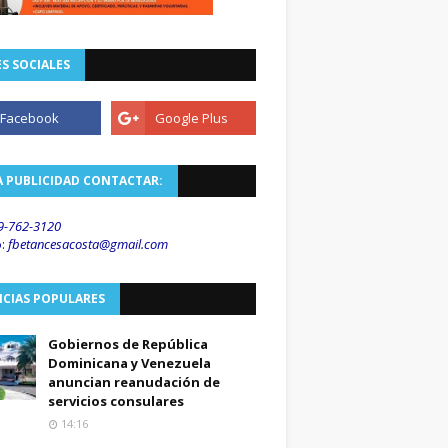
S SOCIALES
A PUBLICIDAD CONTACTAR:
9-762-3120
o
:
fbetancesacosta@gmail.
com
ICIAS POPULARES
Gobiernos de República
Dominicana y Venezuela
anuncian reanudación de
servicios consulares
14:16