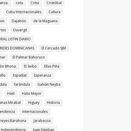
anza.
cotu
Cotui
Cristóbal
Cuba Internacionales
Cultura
bon
Dajabón
de la Maguana
tes
Duvergé
RIAL LISTIN DIARIO
ERIDES DOMINICANAS
El Cercado SJM
lmar
El Palmar Bahoruco
ñón Bhona.
El Seibo
Elías Piña
illo
Espaillat
Esperanza
dula
farándula
Galván Neyba
Haití
Hato Mayor
nas Mirabal
Higuey
Historia
endencia
Internacionales
meyes Barahona
Jarabacoa
í Independencia
Juan Esteban