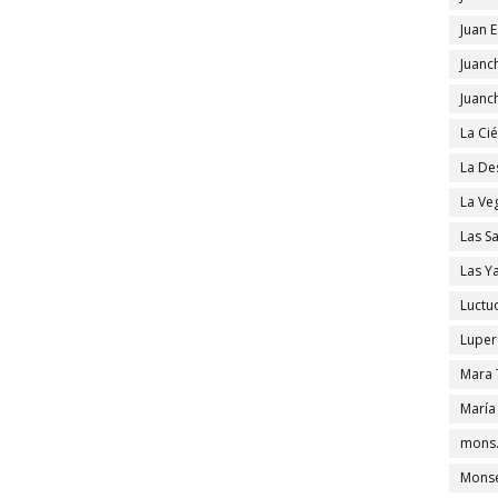
Juan 
Juanc
Juanc
La Ci
La De
La Ve
Las S
Las Y
Luctu
Luper
Mara 
María
mons.
Monse