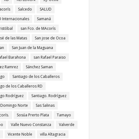
acorís
Salcedo
SALUD
 Internacionales
Samaná
ristóbal
san Fco. de MAcorís
osé de las Matas
San jose de Ocoa
uan
San Juan de la Maguana
afael Barahona
san Rafael Paraiso
ez Ramrez
Sánchez Saman
ago
Santiago de los Caballeros
ago de los Caballeros RD
ago Rodríguez
Santiago. Rodríguez
 Domingo Norte
Sas Salinas
corís.
Sosúa Prerto Plata
Tamayo
po
Valle Nuevo Constanza
Valverde
Vicente Noble
villa Altagracia