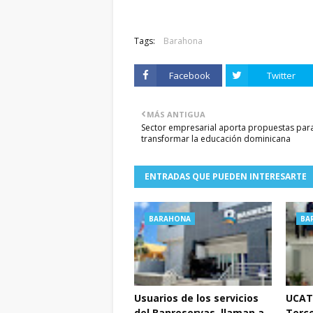
Tags:
Barahona
Facebook
Twitter
MÁS ANTIGUA
Sector empresarial aporta propuestas par
transformar la educación dominicana
ENTRADAS QUE PUEDEN INTERESARTE
BARAHONA
BA
Usuarios de los servicios
UCATE
del Banreservas, llaman a
Terc