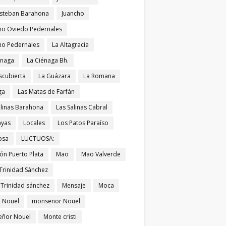
Esteban Barahona
Juancho
ho Oviedo Pedernales
ho Pedernales
La Altagracia
énaga
La Ciénaga Bh.
scubierta
La Guázara
La Romana
ga
Las Matas de Farfán
alinas Barahona
Las Salinas Cabral
ayas
Locales
Los Patos Paraíso
osa
LUCTUOSA:
ón Puerto Plata
Mao
Mao Valverde
Trinidad Sánchez
 Trinidad sánchez
Mensaje
Moca
 Nouel
monseñor Nouel
ñor Nouel
Monte cristi