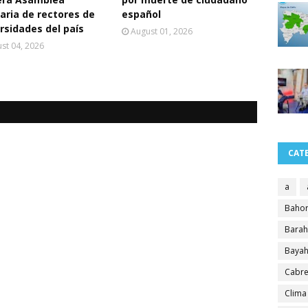
aria de rectores de
español
rsidades del país
August 01, 2026
st 04, 2026
CAT
a
Bahor
Bara
Bayah
Cabre
Clima