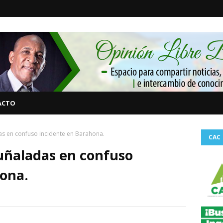
ACTO
 en confuso incidente en Barahona.
CAC
ñaladas en confuso
hona.