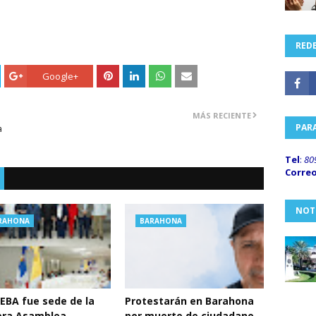
REDE
Google+
MÁS RECIENTE
PAR
a
Tel
:
80
Corre
NOT
RAHONA
BARAHONA
BA fue sede de la
Protestarán en Barahona
era Asamblea
por muerte de ciudadano