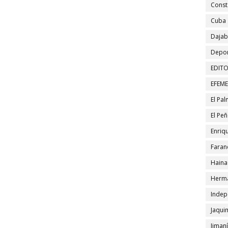
Const
Cuba
Daja
Depor
EDITO
EFEM
El Pa
El Pe
Enriqu
Faran
Haina
Herma
Indep
Jaqui
Jiman