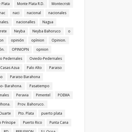
 Plata
Monte Plata R.D.
Montecristi
nac
naci
nacional
nacionales
nales.
nacionalles
Nagua
rete
Neyba
Neyba Bahoruco
o
on
opinión
opìnion
Opinion.
ón.
OPINIOPN
opnion
o Pedernales
Oviedo-Pedernales
s Casas Azua
Palo Alto
Paraiso
so
Paraiso Barahona
so- Barahona.
Pasatiempo
nales
Peravia
Pimentel
POEMA
Bhona.
Prov. Bahoruco.
 Duarte
Pto. Plata
puerto plata
o Príncipe
Puerto Rico
Punta Cana
RD
REFLEXION
S.J. Ocoa