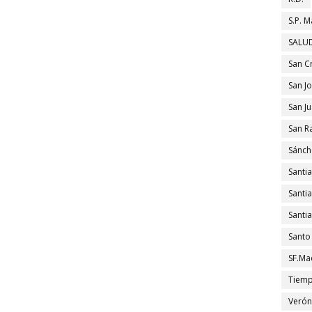
S.P. M
SALUD
San C
San J
San J
San R
Sánch
Santi
Santi
Santi
Santo
SF.Ma
Tiem
Verón