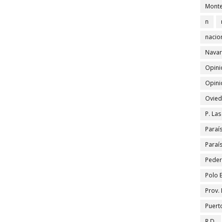
Monte
n
nacio
Navar
Opini
Opini
Ovied
P. La
Paraí
Paraí
Peder
Polo 
Prov.
Puert
R.D.