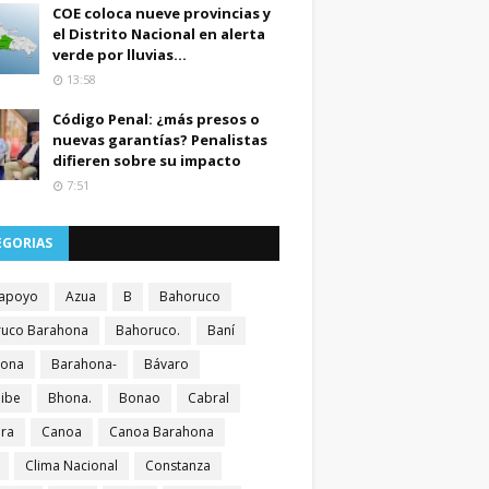
COE coloca nueve provincias y
el Distrito Nacional en alerta
verde por lluvias...
13:58
Código Penal: ¿más presos o
nuevas garantías? Penalistas
difieren sobre su impacto
7:51
EGORIAS
apoyo
Azua
B
Bahoruco
uco Barahona
Bahoruco.
Baní
hona
Barahona-
Bávaro
ibe
Bhona.
Bonao
Cabral
ra
Canoa
Canoa Barahona
Clima Nacional
Constanza