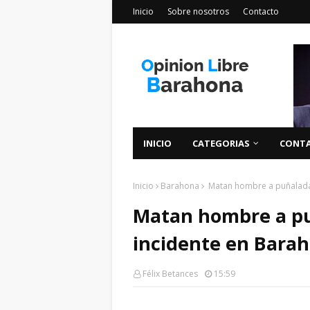
Inicio
Sobre nosotros
Contacto
INICIO
CATEGORIAS
CONT
Inicio
Barahona
Matan hombre a puñaladas
Matan hombre a pu
incidente en Bara
Félix Betances
15:59