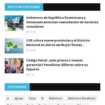
NOTICIAS POPULARES
Gobiernos de República Dominicana y
Venezuela anuncian reanudación de servicios
consulares
14:16
COE coloca nueve provincias y el Distrito
Nacional en alerta verde por lluvias...
13:58
Código Penal: ¿más presos o nuevas
garantías? Penalistas difieren sobre su
impacto
7:51
CATEGORIAS
a
apoyo
Azua
B
Bahoruco
Bahoruco Barahona