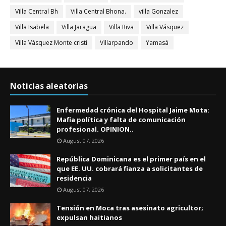
Villa Central Bh
Villa Central Bhona.
villa Gonzalez
Villa Isabela
Villa Jaragua
Villa Riva
Villa Vásquez
Villa Vásquez Monte cristi
Villarpando
Yamasá
Noticias aleatorias
Enfermedad crónica del Hospital Jaime Mota:
Mafia política y falta de comunicación
profesional. OPINION..
August 07, 2026
República Dominicana es el primer país en el
que EE. UU. cobrará fianza a solicitantes de
residencia
August 07, 2026
Tensión en Moca tras asesinato agricultor;
expulsan haitianos