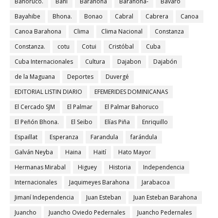
Bahoruco.
Baní
Barahona
Barahona-
Bávaro
Bayahibe
Bhona.
Bonao
Cabral
Cabrera
Canoa
Canoa Barahona
Clima
Clima Nacional
Constanza
Constanza.
cotu
Cotui
Cristóbal
Cuba
Cuba Internacionales
Cultura
Dajabon
Dajabón
de la Maguana
Deportes
Duvergé
EDITORIAL LISTIN DIARIO
EFEMERIDES DOMINICANAS
El Cercado SJM
El Palmar
El Palmar Bahoruco
El Peñón Bhona.
El Seibo
Elías Piña
Enriquillo
Espaillat
Esperanza
Farandula
farándula
Galván Neyba
Haina
Haití
Hato Mayor
Hermanas Mirabal
Higuey
Historia
Independencia
Internacionales
Jaquimeyes Barahona
Jarabacoa
Jimaní Independencia
Juan Esteban
Juan Esteban Barahona
Juancho
Juancho Oviedo Pedernales
Juancho Pedernales