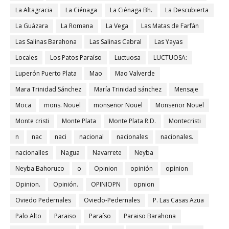
La Altagracia
La Ciénaga
La Ciénaga Bh.
La Descubierta
La Guázara
La Romana
La Vega
Las Matas de Farfán
Las Salinas Barahona
Las Salinas Cabral
Las Yayas
Locales
Los Patos Paraíso
Luctuosa
LUCTUOSA:
Luperón Puerto Plata
Mao
Mao Valverde
Mara Trinidad Sánchez
María Trinidad sánchez
Mensaje
Moca
mons. Nouel
monseñor Nouel
Monseñor Nouel
Monte cristi
Monte Plata
Monte Plata R.D.
Montecristi
n
nac
naci
nacional
nacionales
nacionales.
nacionalles
Nagua
Navarrete
Neyba
Neyba Bahoruco
o
Opinion
opinión
opìnion
Opinion.
Opinión.
OPINIOPN
opnion
Oviedo Pedernales
Oviedo-Pedernales
P. Las Casas Azua
Palo Alto
Paraiso
Paraíso
Paraiso Barahona