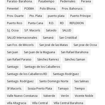
Paraíso- Barahona.
Pasatiempo
Pedernales
Peravia
Pimentel
POEMA
Polo Bhona.
Prov. Bahoruco.
Prov. Duarte
Pto. Plata
puerto plata
Puerto Príncipe
Puerto Rico
Punta Cana
R.D.
RD
REFLEXION
S.J. Ocoa
S.P. Macorís
Salcedo
SALUD
SALUD Internacionales
Samaná
San Cristóbal
san Fco. de MAcorís
San José de las Matas
San jose de Ocoa
San Juan
San Juan de la Maguana
San Rafael Barahona
san Rafael Paraiso
Sánchez Ramrez
Sánchez Saman
Santiago
Santiago de los Caballeros
Santiago de los Caballeros RD
Santiago Rodríguez
Santiago. Rodríguez
Santo Domingo Norte
Sas Salinas
SF.Macorís.
Sosúa Prerto Plata
Tamayo
Tiempo
Valle Nuevo Constanza
Valverde
Verón
Vicente Noble
villa Altagracia
Villa Central
Villa Central Barahona