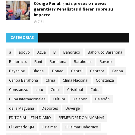
Código Penal: ¿más presos o nuevas
garantías? Penalistas difieren sobre su
impacto
7:51
CATEGORIAS
a
apoyo
Azua
B
Bahoruco
Bahoruco Barahona
Bahoruco.
Baní
Barahona
Barahona-
Bávaro
Bayahibe
Bhona.
Bonao
Cabral
Cabrera
Canoa
Canoa Barahona
Clima
Clima Nacional
Constanza
Constanza.
cotu
Cotui
Cristóbal
Cuba
Cuba Internacionales
Cultura
Dajabon
Dajabón
de la Maguana
Deportes
Duvergé
EDITORIAL LISTIN DIARIO
EFEMERIDES DOMINICANAS
El Cercado SJM
El Palmar
El Palmar Bahoruco