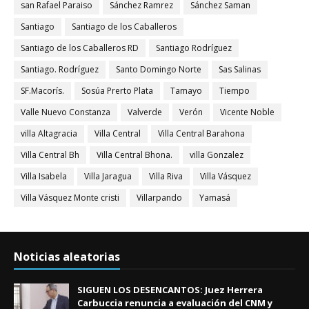
san Rafael Paraiso
Sánchez Ramrez
Sánchez Saman
Santiago
Santiago de los Caballeros
Santiago de los Caballeros RD
Santiago Rodríguez
Santiago. Rodríguez
Santo Domingo Norte
Sas Salinas
SF.Macorís.
Sosúa Prerto Plata
Tamayo
Tiempo
Valle Nuevo Constanza
Valverde
Verón
Vicente Noble
villa Altagracia
Villa Central
Villa Central Barahona
Villa Central Bh
Villa Central Bhona.
villa Gonzalez
Villa Isabela
Villa Jaragua
Villa Riva
Villa Vásquez
Villa Vásquez Monte cristi
Villarpando
Yamasá
Noticias aleatorias
SIGUEN LOS DESENCANTOS: Juez Herrera
Carbuccia renuncia a evaluación del CNM y