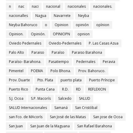
n
nac
naci
nacional
nacionales
nacionales.
nacionalles
Nagua
Navarrete
Neyba
Neyba Bahoruco
o
Opinion
opinión
opìnion
Opinion.
Opinión.
OPINIOPN
opnion
Oviedo Pedernales
Oviedo-Pedernales
P. Las Casas Azua
Palo Alto
Paraiso
Paraíso
Paraiso Barahona
Paraíso- Barahona.
Pasatiempo
Pedernales
Peravia
Pimentel
POEMA
Polo Bhona.
Prov. Bahoruco.
Prov. Duarte
Pto. Plata
puerto plata
Puerto Príncipe
Puerto Rico
Punta Cana
R.D.
RD
REFLEXION
S.J. Ocoa
S.P. Macorís
Salcedo
SALUD
SALUD Internacionales
Samaná
San Cristóbal
san Fco. de MAcorís
San José de las Matas
San jose de Ocoa
San Juan
San Juan de la Maguana
San Rafael Barahona