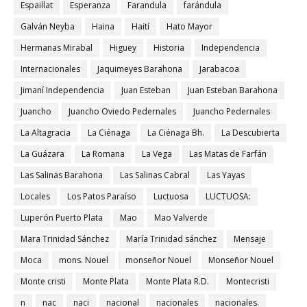
Espaillat
Esperanza
Farandula
farándula
Galván Neyba
Haina
Haití
Hato Mayor
Hermanas Mirabal
Higuey
Historia
Independencia
Internacionales
Jaquimeyes Barahona
Jarabacoa
Jimaní Independencia
Juan Esteban
Juan Esteban Barahona
Juancho
Juancho Oviedo Pedernales
Juancho Pedernales
La Altagracia
La Ciénaga
La Ciénaga Bh.
La Descubierta
La Guázara
La Romana
La Vega
Las Matas de Farfán
Las Salinas Barahona
Las Salinas Cabral
Las Yayas
Locales
Los Patos Paraíso
Luctuosa
LUCTUOSA:
Luperón Puerto Plata
Mao
Mao Valverde
Mara Trinidad Sánchez
María Trinidad sánchez
Mensaje
Moca
mons. Nouel
monseñor Nouel
Monseñor Nouel
Monte cristi
Monte Plata
Monte Plata R.D.
Montecristi
n
nac
naci
nacional
nacionales
nacionales.