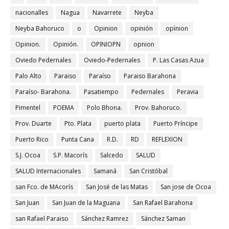
nacionalles
Nagua
Navarrete
Neyba
Neyba Bahoruco
o
Opinion
opinión
opìnion
Opinion.
Opinión.
OPINIOPN
opnion
Oviedo Pedernales
Oviedo-Pedernales
P. Las Casas Azua
Palo Alto
Paraiso
Paraíso
Paraiso Barahona
Paraíso- Barahona.
Pasatiempo
Pedernales
Peravia
Pimentel
POEMA
Polo Bhona.
Prov. Bahoruco.
Prov. Duarte
Pto. Plata
puerto plata
Puerto Príncipe
Puerto Rico
Punta Cana
R.D.
RD
REFLEXION
S.J. Ocoa
S.P. Macorís
Salcedo
SALUD
SALUD Internacionales
Samaná
San Cristóbal
san Fco. de MAcorís
San José de las Matas
San jose de Ocoa
San Juan
San Juan de la Maguana
San Rafael Barahona
san Rafael Paraiso
Sánchez Ramrez
Sánchez Saman