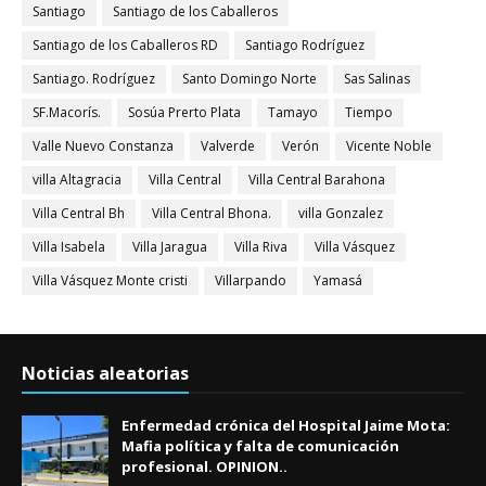
Santiago
Santiago de los Caballeros
Santiago de los Caballeros RD
Santiago Rodríguez
Santiago. Rodríguez
Santo Domingo Norte
Sas Salinas
SF.Macorís.
Sosúa Prerto Plata
Tamayo
Tiempo
Valle Nuevo Constanza
Valverde
Verón
Vicente Noble
villa Altagracia
Villa Central
Villa Central Barahona
Villa Central Bh
Villa Central Bhona.
villa Gonzalez
Villa Isabela
Villa Jaragua
Villa Riva
Villa Vásquez
Villa Vásquez Monte cristi
Villarpando
Yamasá
Noticias aleatorias
Enfermedad crónica del Hospital Jaime Mota:
Mafia política y falta de comunicación
profesional. OPINION..