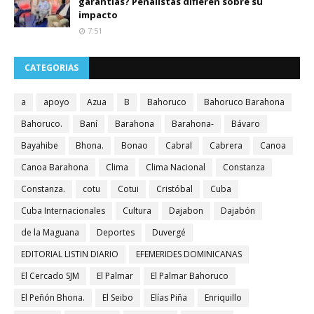
garantías? Penalistas difieren sobre su
impacto
7:51
CATEGORIAS
a
apoyo
Azua
B
Bahoruco
Bahoruco Barahona
Bahoruco.
Baní
Barahona
Barahona-
Bávaro
Bayahibe
Bhona.
Bonao
Cabral
Cabrera
Canoa
Canoa Barahona
Clima
Clima Nacional
Constanza
Constanza.
cotu
Cotui
Cristóbal
Cuba
Cuba Internacionales
Cultura
Dajabon
Dajabón
de la Maguana
Deportes
Duvergé
EDITORIAL LISTIN DIARIO
EFEMERIDES DOMINICANAS
El Cercado SJM
El Palmar
El Palmar Bahoruco
El Peñón Bhona.
El Seibo
Elías Piña
Enriquillo