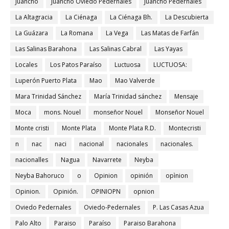
Juancho
Juancho Oviedo Pedernales
Juancho Pedernales
La Altagracia
La Ciénaga
La Ciénaga Bh.
La Descubierta
La Guázara
La Romana
La Vega
Las Matas de Farfán
Las Salinas Barahona
Las Salinas Cabral
Las Yayas
Locales
Los Patos Paraíso
Luctuosa
LUCTUOSA:
Luperón Puerto Plata
Mao
Mao Valverde
Mara Trinidad Sánchez
María Trinidad sánchez
Mensaje
Moca
mons. Nouel
monseñor Nouel
Monseñor Nouel
Monte cristi
Monte Plata
Monte Plata R.D.
Montecristi
n
nac
naci
nacional
nacionales
nacionales.
nacionalles
Nagua
Navarrete
Neyba
Neyba Bahoruco
o
Opinion
opinión
opìnion
Opinion.
Opinión.
OPINIOPN
opnion
Oviedo Pedernales
Oviedo-Pedernales
P. Las Casas Azua
Palo Alto
Paraiso
Paraíso
Paraiso Barahona