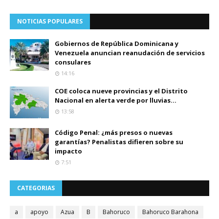
NOTICIAS POPULARES
Gobiernos de República Dominicana y
Venezuela anuncian reanudación de servicios
consulares
14:16
COE coloca nueve provincias y el Distrito
Nacional en alerta verde por lluvias...
13:58
Código Penal: ¿más presos o nuevas
garantías? Penalistas difieren sobre su
impacto
7:51
CATEGORIAS
a
apoyo
Azua
B
Bahoruco
Bahoruco Barahona