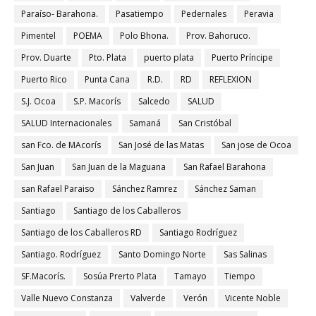
Paraíso- Barahona.
Pasatiempo
Pedernales
Peravia
Pimentel
POEMA
Polo Bhona.
Prov. Bahoruco.
Prov. Duarte
Pto. Plata
puerto plata
Puerto Príncipe
Puerto Rico
Punta Cana
R.D.
RD
REFLEXION
S.J. Ocoa
S.P. Macorís
Salcedo
SALUD
SALUD Internacionales
Samaná
San Cristóbal
san Fco. de MAcorís
San José de las Matas
San jose de Ocoa
San Juan
San Juan de la Maguana
San Rafael Barahona
san Rafael Paraiso
Sánchez Ramrez
Sánchez Saman
Santiago
Santiago de los Caballeros
Santiago de los Caballeros RD
Santiago Rodríguez
Santiago. Rodríguez
Santo Domingo Norte
Sas Salinas
SF.Macorís.
Sosúa Prerto Plata
Tamayo
Tiempo
Valle Nuevo Constanza
Valverde
Verón
Vicente Noble