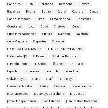
Bahoruco.
Baní
Barahona
Barahona-
Bávaro
Bayahibe
Bhona.
Bonao
Cabral
Cabrera
Canoa
Canoa Barahona
Clima
Clima Nacional
Constanza
Constanza.
cotu
Cotui
Cristóbal
Cuba
Cuba Internacionales
Cultura
Dajabon
Dajabón
de la Maguana
Deportes
Duvergé
EDITORIAL LISTIN DIARIO
EFEMERIDES DOMINICANAS
El Cercado SJM
El Palmar
El Palmar Bahoruco
El Peñón Bhona.
El Seibo
Elías Piña
Enriquillo
Espaillat
Esperanza
Farandula
farándula
Galván Neyba
Haina
Haití
Hato Mayor
Hermanas Mirabal
Higuey
Historia
Independencia
Internacionales
Jaquimeyes Barahona
Jarabacoa
Jimaní Independencia
Juan Esteban
Juan Esteban Barahona