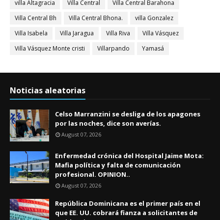
villa Altagracia
Villa Central
Villa Central Barahona
Villa Central Bh
Villa Central Bhona.
villa Gonzalez
Villa Isabela
Villa Jaragua
Villa Riva
Villa Vásquez
Villa Vásquez Monte cristi
Villarpando
Yamasá
Noticias aleatorias
Celso Marranzini se desliga de los apagones
por las noches, dice son averías.
August 07, 2026
Enfermedad crónica del Hospital Jaime Mota:
Mafia política y falta de comunicación
profesional. OPINION..
August 07, 2026
República Dominicana es el primer país en el
que EE. UU. cobrará fianza a solicitantes de