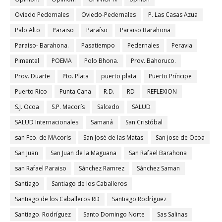
Oviedo Pedernales
Oviedo-Pedernales
P. Las Casas Azua
Palo Alto
Paraiso
Paraíso
Paraiso Barahona
Paraíso- Barahona.
Pasatiempo
Pedernales
Peravia
Pimentel
POEMA
Polo Bhona.
Prov. Bahoruco.
Prov. Duarte
Pto. Plata
puerto plata
Puerto Príncipe
Puerto Rico
Punta Cana
R.D.
RD
REFLEXION
S.J. Ocoa
S.P. Macorís
Salcedo
SALUD
SALUD Internacionales
Samaná
San Cristóbal
san Fco. de MAcorís
San José de las Matas
San jose de Ocoa
San Juan
San Juan de la Maguana
San Rafael Barahona
san Rafael Paraiso
Sánchez Ramrez
Sánchez Saman
Santiago
Santiago de los Caballeros
Santiago de los Caballeros RD
Santiago Rodríguez
Santiago. Rodríguez
Santo Domingo Norte
Sas Salinas