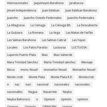
Internacionales
Jaquimeyes Barahona
Jarabacoa
Jimaní Independencia
Juan Esteban
Juan Esteban Barahona
Juancho
Juancho Oviedo Pedernales
Juancho Pedernales
La Altagracia
La Ciénaga
La Ciénaga Bh.
La Descubierta
La Guázara
La Romana
La Vega
Las Matas de Farfán
Las Salinas Barahona
Las Salinas Cabral
Las Yayas
Locales
Los Patos Paraíso
Luctuosa
LUCTUOSA:
Luperón Puerto Plata
Mao
Mao Valverde
Mara Trinidad Sánchez
María Trinidad sánchez
Mensaje
Moca
mons. Nouel
monseñor Nouel
Monseñor Nouel
Monte cristi
Monte Plata
Monte Plata R.D.
Montecristi
n
nac
naci
nacional
nacionales
nacionales.
nacionalles
Nagua
Navarrete
Neyba
Neyba Bahoruco
o
Opinion
opinión
opìnion
Opinion.
Opinión.
OPINIOPN
opnion