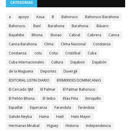
CATEGORIAS
a
apoyo
Azua
B
Bahoruco
Bahoruco Barahona
Bahoruco.
Baní
Barahona
Barahona-
Bávaro
Bayahibe
Bhona.
Bonao
Cabral
Cabrera
Canoa
Canoa Barahona
Clima
Clima Nacional
Constanza
Constanza.
cotu
Cotui
Cristóbal
Cuba
Cuba Internacionales
Cultura
Dajabon
Dajabón
de la Maguana
Deportes
Duvergé
EDITORIAL LISTIN DIARIO
EFEMERIDES DOMINICANAS
El Cercado SJM
El Palmar
El Palmar Bahoruco
El Peñón Bhona.
El Seibo
Elías Piña
Enriquillo
Espaillat
Esperanza
Farandula
farándula
Galván Neyba
Haina
Haití
Hato Mayor
Hermanas Mirabal
Higuey
Historia
Independencia