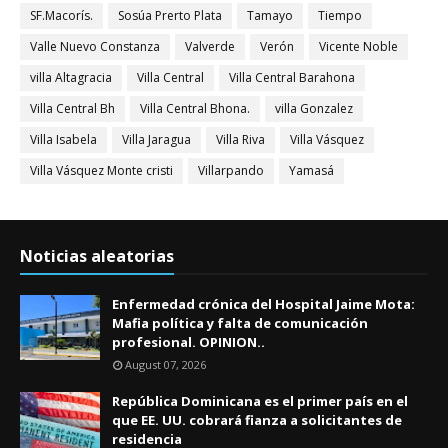
SF.Macorís.
Sosúa Prerto Plata
Tamayo
Tiempo
Valle Nuevo Constanza
Valverde
Verón
Vicente Noble
villa Altagracia
Villa Central
Villa Central Barahona
Villa Central Bh
Villa Central Bhona.
villa Gonzalez
Villa Isabela
Villa Jaragua
Villa Riva
Villa Vásquez
Villa Vásquez Monte cristi
Villarpando
Yamasá
Noticias aleatorias
Enfermedad crónica del Hospital Jaime Mota:
Mafia política y falta de comunicación
profesional. OPINION..
August 07, 2026
República Dominicana es el primer país en el
que EE. UU. cobrará fianza a solicitantes de
residencia