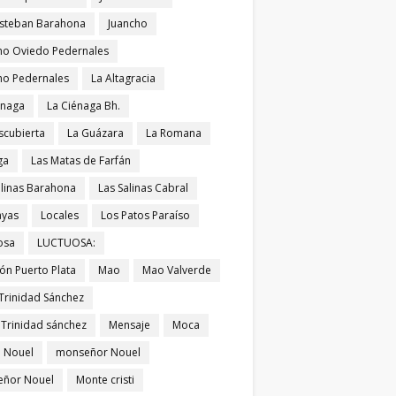
Esteban Barahona
Juancho
ho Oviedo Pedernales
ho Pedernales
La Altagracia
énaga
La Ciénaga Bh.
scubierta
La Guázara
La Romana
ga
Las Matas de Farfán
alinas Barahona
Las Salinas Cabral
ayas
Locales
Los Patos Paraíso
osa
LUCTUOSA:
ón Puerto Plata
Mao
Mao Valverde
Trinidad Sánchez
 Trinidad sánchez
Mensaje
Moca
 Nouel
monseñor Nouel
ñor Nouel
Monte cristi