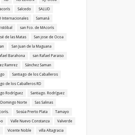
acorís
Salcedo
SALUD
 Internacionales
Samaná
ristóbal
san Fco. de MAcorís
osé de las Matas
San jose de Ocoa
uan
San Juan de la Maguana
afael Barahona
san Rafael Paraiso
ez Ramrez
Sánchez Saman
ago
Santiago de los Caballeros
ago de los Caballeros RD
ago Rodríguez
Santiago. Rodríguez
 Domingo Norte
Sas Salinas
corís.
Sosúa Prerto Plata
Tamayo
po
Valle Nuevo Constanza
Valverde
Vicente Noble
villa Altagracia