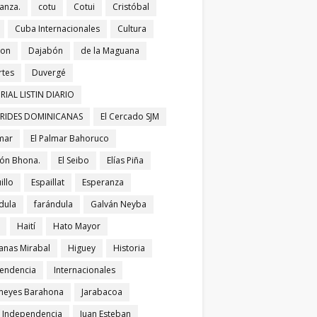
anza.
cotu
Cotui
Cristóbal
Cuba Internacionales
Cultura
bon
Dajabón
de la Maguana
tes
Duvergé
RIAL LISTIN DIARIO
ERIDES DOMINICANAS
El Cercado SJM
lmar
El Palmar Bahoruco
ñón Bhona.
El Seibo
Elías Piña
illo
Espaillat
Esperanza
dula
farándula
Galván Neyba
Haití
Hato Mayor
nas Mirabal
Higuey
Historia
endencia
Internacionales
meyes Barahona
Jarabacoa
í Independencia
Juan Esteban