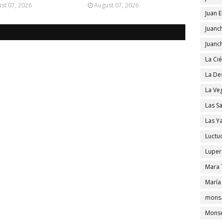
st 07, 2026
August 07, 2026
Juan 
Juanc
Juanc
La Ci
La De
La Ve
Las S
Las Y
Luctu
Luper
Mara 
María
mons.
Monse