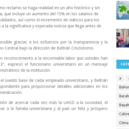
mo reclamo se haga realidad en un año histórico y sin
, que incluye un aumento del 15% en los salarios de
jubilados, así como el incremento de viáticos para los
 la significativa y esperada noticia que llega antes de
sible gracias a los esfuerzos por la transparencia y la
o Central bajo la dirección de Beltrán Crisóstomo.
un reconocimiento a la encomiable labor que ustedes han
", expresó el funcionario universitario en un mensaje
CAT
strativos de la institución.
a
el sueldo base de cada empleado universitario, y Beltrán
spondiente para proporcionar detalles adicionales en los
Bahor
vindicación.
Bara
tión de acercar cada vez más la UASD a la sociedad, el
Bayah
 a la familia universitaria y al país un feliz y próspero
Cabre
Clima