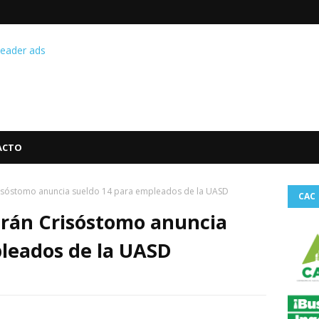
ACTO
Crisóstomo anuncia sueldo 14 para empleados de la UASD
CAC
trán Crisóstomo anuncia
leados de la UASD