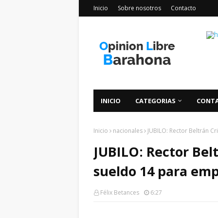
Inicio
Sobre nosotros
Contacto
INICIO
CATEGORIAS
CONT
Inicio
nacionales
JUBILO: Rector Beltrán 
JUBILO: Rector Bel
sueldo 14 para emp
Félix Betances
6:27