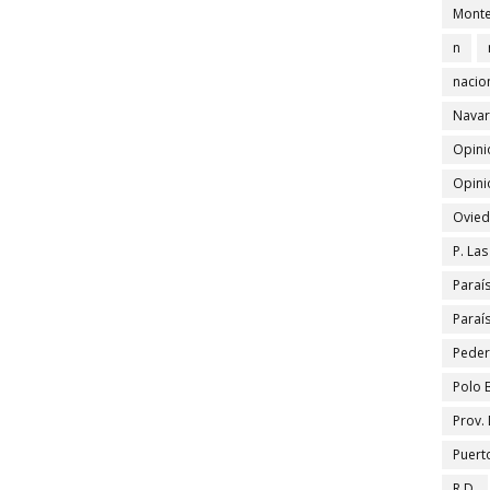
Monte
n
nacio
Navar
Opini
Opini
Ovied
P. La
Paraí
Paraí
Peder
Polo 
Prov.
Puert
R.D.