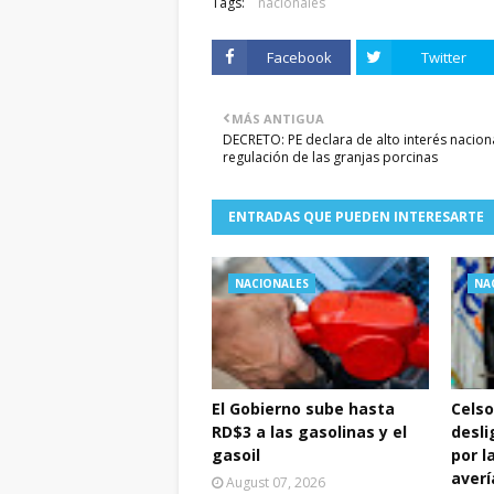
Tags:
nacionales
Facebook
Twitter
MÁS ANTIGUA
DECRETO: PE declara de alto interés nacion
regulación de las granjas porcinas
ENTRADAS QUE PUEDEN INTERESARTE
NACIONALES
NA
El Gobierno sube hasta
Celso
RD$3 a las gasolinas y el
desli
gasoil
por l
averí
August 07, 2026