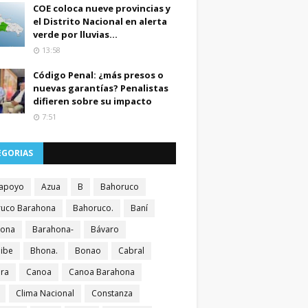
COE coloca nueve provincias y
el Distrito Nacional en alerta
verde por lluvias...
13:58
Código Penal: ¿más presos o
nuevas garantías? Penalistas
difieren sobre su impacto
7:51
EGORIAS
apoyo
Azua
B
Bahoruco
uco Barahona
Bahoruco.
Baní
hona
Barahona-
Bávaro
ibe
Bhona.
Bonao
Cabral
ra
Canoa
Canoa Barahona
Clima Nacional
Constanza