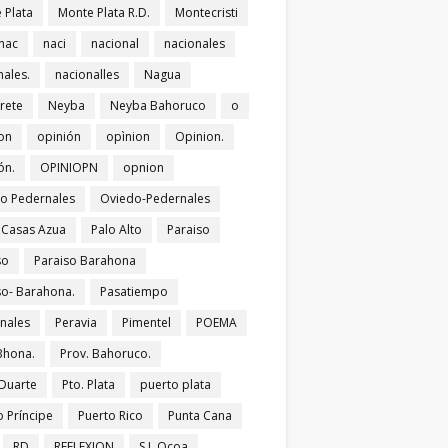
 Plata
Monte Plata R.D.
Montecristi
nac
naci
nacional
nacionales
nales.
nacionalles
Nagua
rete
Neyba
Neyba Bahoruco
o
on
opinión
opìnion
Opinion.
ón.
OPINIOPN
opnion
o Pedernales
Oviedo-Pedernales
s Casas Azua
Palo Alto
Paraiso
so
Paraiso Barahona
so- Barahona.
Pasatiempo
nales
Peravia
Pimentel
POEMA
Bhona.
Prov. Bahoruco.
 Duarte
Pto. Plata
puerto plata
o Príncipe
Puerto Rico
Punta Cana
RD
REFLEXION
S.J. Ocoa