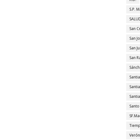
S.P. M
SALUD
San C
San J
San J
San R
Sánch
Santi
Santi
Santi
Santo
SF.Ma
Tiem
Verón