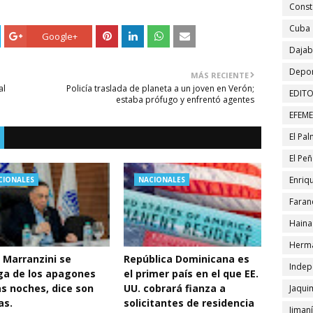
Const
Cuba
Google+
Daja
Depor
MÁS RECIENTE
al
Policía traslada de planeta a un joven en Verón;
EDITO
estaba prófugo y enfrentó agentes
EFEM
El Pa
El Pe
Enriqu
CIONALES
NACIONALES
Faran
Haina
Herma
 Marranzini se
República Dominicana es
Indep
ga de los apagones
el primer país en el que EE.
as noches, dice son
UU. cobrará fianza a
Jaqui
as.
solicitantes de residencia
Jiman