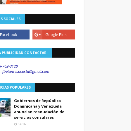
S SOCIALES
A PUBLICIDAD CONTACTAR:
9-762-3120
o
:
fbetancesacosta@gmail.
com
ICIAS POPULARES
Gobiernos de República
Dominicana y Venezuela
anuncian reanudación de
servicios consulares
14:16