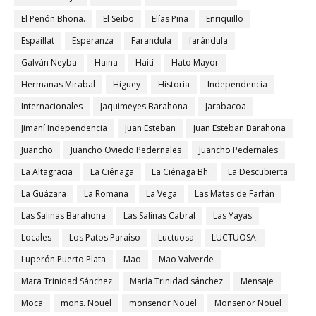
El Peñón Bhona.
El Seibo
Elías Piña
Enriquillo
Espaillat
Esperanza
Farandula
farándula
Galván Neyba
Haina
Haití
Hato Mayor
Hermanas Mirabal
Higuey
Historia
Independencia
Internacionales
Jaquimeyes Barahona
Jarabacoa
Jimaní Independencia
Juan Esteban
Juan Esteban Barahona
Juancho
Juancho Oviedo Pedernales
Juancho Pedernales
La Altagracia
La Ciénaga
La Ciénaga Bh.
La Descubierta
La Guázara
La Romana
La Vega
Las Matas de Farfán
Las Salinas Barahona
Las Salinas Cabral
Las Yayas
Locales
Los Patos Paraíso
Luctuosa
LUCTUOSA:
Luperón Puerto Plata
Mao
Mao Valverde
Mara Trinidad Sánchez
María Trinidad sánchez
Mensaje
Moca
mons. Nouel
monseñor Nouel
Monseñor Nouel