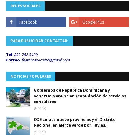
REDES SOCIALES
PARA PUBLICIDAD CONTACTAR:
Tel
:
809-762-3120
Correo
:
fbetancesacosta@gmail.
com
NOTICIAS POPULARES
Gobiernos de República Dominicana y
Venezuela anuncian reanudación de servicios
consulares
14:16
COE coloca nueve provincias y el Distrito
Nacional en alerta verde por lluvias...
13:58