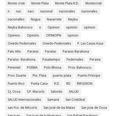
Monte cristi
Monte Plata
Monte Plata R.D.
Montecristi
n
nac
naci
nacional
nacionales
nacionales.
nacionalles
Nagua
Navarrete
Neyba
Neyba Bahoruco
o
Opinion
opinión
opìnion
Opinion.
Opinión.
OPINIOPN
opnion
Oviedo Pedernales
Oviedo-Pedernales
P. Las Casas Azua
Palo Alto
Paraiso
Paraíso
Paraiso Barahona
Paraíso- Barahona.
Pasatiempo
Pedernales
Peravia
Pimentel
POEMA
Polo Bhona.
Prov. Bahoruco.
Prov. Duarte
Pto. Plata
puerto plata
Puerto Príncipe
Puerto Rico
Punta Cana
R.D.
RD
REFLEXION
S.J. Ocoa
S.P. Macorís
Salcedo
SALUD
SALUD Internacionales
Samaná
San Cristóbal
san Fco. de MAcorís
San José de las Matas
San jose de Ocoa
San Juan
San Juan de la Maguana
San Rafael Barahona