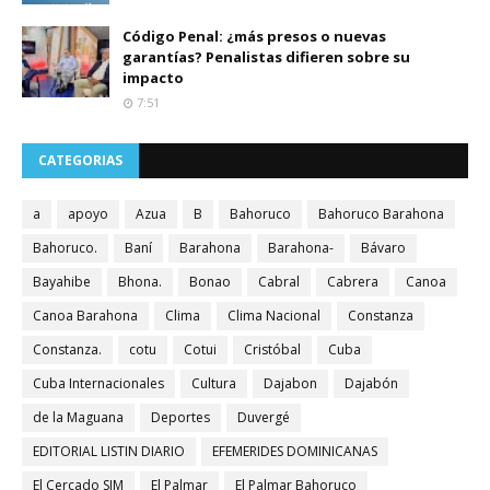
Código Penal: ¿más presos o nuevas
garantías? Penalistas difieren sobre su
impacto
7:51
CATEGORIAS
a
apoyo
Azua
B
Bahoruco
Bahoruco Barahona
Bahoruco.
Baní
Barahona
Barahona-
Bávaro
Bayahibe
Bhona.
Bonao
Cabral
Cabrera
Canoa
Canoa Barahona
Clima
Clima Nacional
Constanza
Constanza.
cotu
Cotui
Cristóbal
Cuba
Cuba Internacionales
Cultura
Dajabon
Dajabón
de la Maguana
Deportes
Duvergé
EDITORIAL LISTIN DIARIO
EFEMERIDES DOMINICANAS
El Cercado SJM
El Palmar
El Palmar Bahoruco