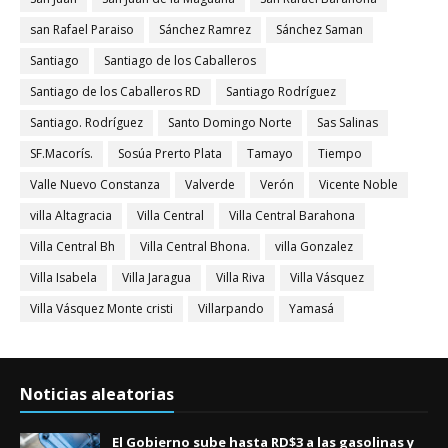
san Rafael Paraiso
Sánchez Ramrez
Sánchez Saman
Santiago
Santiago de los Caballeros
Santiago de los Caballeros RD
Santiago Rodríguez
Santiago. Rodríguez
Santo Domingo Norte
Sas Salinas
SF.Macorís.
Sosúa Prerto Plata
Tamayo
Tiempo
Valle Nuevo Constanza
Valverde
Verón
Vicente Noble
villa Altagracia
Villa Central
Villa Central Barahona
Villa Central Bh
Villa Central Bhona.
villa Gonzalez
Villa Isabela
Villa Jaragua
Villa Riva
Villa Vásquez
Villa Vásquez Monte cristi
Villarpando
Yamasá
Noticias aleatorias
El Gobierno sube hasta RD$3 a las gasolinas y