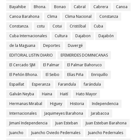
Bayahibe
Bhona.
Bonao
Cabral
Cabrera
Canoa
Canoa Barahona
Clima
Clima Nacional
Constanza
Constanza.
cotu
Cotui
Cristóbal
Cuba
Cuba Internacionales
Cultura
Dajabon
Dajabón
de la Maguana
Deportes
Duvergé
EDITORIAL LISTIN DIARIO
EFEMERIDES DOMINICANAS
El Cercado SJM
El Palmar
El Palmar Bahoruco
El Peñón Bhona.
El Seibo
Elías Piña
Enriquillo
Espaillat
Esperanza
Farandula
farándula
Galván Neyba
Haina
Haití
Hato Mayor
Hermanas Mirabal
Higuey
Historia
Independencia
Internacionales
Jaquimeyes Barahona
Jarabacoa
Jimaní Independencia
Juan Esteban
Juan Esteban Barahona
Juancho
Juancho Oviedo Pedernales
Juancho Pedernales