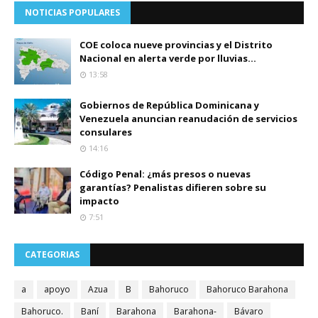
NOTICIAS POPULARES
COE coloca nueve provincias y el Distrito
Nacional en alerta verde por lluvias...
13:58
Gobiernos de República Dominicana y
Venezuela anuncian reanudación de servicios
consulares
14:16
Código Penal: ¿más presos o nuevas
garantías? Penalistas difieren sobre su
impacto
7:51
CATEGORIAS
a
apoyo
Azua
B
Bahoruco
Bahoruco Barahona
Bahoruco.
Baní
Barahona
Barahona-
Bávaro