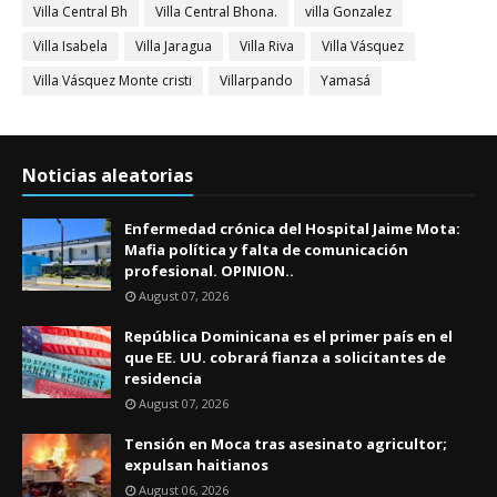
Villa Central Bh
Villa Central Bhona.
villa Gonzalez
Villa Isabela
Villa Jaragua
Villa Riva
Villa Vásquez
Villa Vásquez Monte cristi
Villarpando
Yamasá
Noticias aleatorias
Enfermedad crónica del Hospital Jaime Mota:
Mafia política y falta de comunicación
profesional. OPINION..
August 07, 2026
República Dominicana es el primer país en el
que EE. UU. cobrará fianza a solicitantes de
residencia
August 07, 2026
Tensión en Moca tras asesinato agricultor;
expulsan haitianos
August 06, 2026