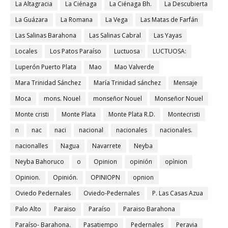
La Altagracia
La Ciénaga
La Ciénaga Bh.
La Descubierta
La Guázara
La Romana
La Vega
Las Matas de Farfán
Las Salinas Barahona
Las Salinas Cabral
Las Yayas
Locales
Los Patos Paraíso
Luctuosa
LUCTUOSA:
Luperón Puerto Plata
Mao
Mao Valverde
Mara Trinidad Sánchez
María Trinidad sánchez
Mensaje
Moca
mons. Nouel
monseñor Nouel
Monseñor Nouel
Monte cristi
Monte Plata
Monte Plata R.D.
Montecristi
n
nac
naci
nacional
nacionales
nacionales.
nacionalles
Nagua
Navarrete
Neyba
Neyba Bahoruco
o
Opinion
opinión
opìnion
Opinion.
Opinión.
OPINIOPN
opnion
Oviedo Pedernales
Oviedo-Pedernales
P. Las Casas Azua
Palo Alto
Paraiso
Paraíso
Paraiso Barahona
Paraíso- Barahona.
Pasatiempo
Pedernales
Peravia