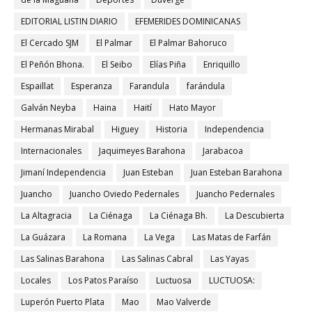
EDITORIAL LISTIN DIARIO
EFEMERIDES DOMINICANAS
El Cercado SJM
El Palmar
El Palmar Bahoruco
El Peñón Bhona.
El Seibo
Elías Piña
Enriquillo
Espaillat
Esperanza
Farandula
farándula
Galván Neyba
Haina
Haití
Hato Mayor
Hermanas Mirabal
Higuey
Historia
Independencia
Internacionales
Jaquimeyes Barahona
Jarabacoa
Jimaní Independencia
Juan Esteban
Juan Esteban Barahona
Juancho
Juancho Oviedo Pedernales
Juancho Pedernales
La Altagracia
La Ciénaga
La Ciénaga Bh.
La Descubierta
La Guázara
La Romana
La Vega
Las Matas de Farfán
Las Salinas Barahona
Las Salinas Cabral
Las Yayas
Locales
Los Patos Paraíso
Luctuosa
LUCTUOSA:
Luperón Puerto Plata
Mao
Mao Valverde