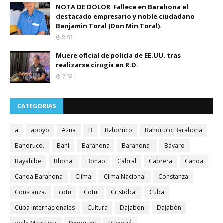
NOTA DE DOLOR: Fallece en Barahona el
destacado empresario y noble ciudadano
Benjamin Toral (Don Min Toral).
8:53
Muere oficial de policía de EE.UU. tras
realizarse cirugía en R.D.
7:52
CATEGORIAS
a
apoyo
Azua
B
Bahoruco
Bahoruco Barahona
Bahoruco.
Baní
Barahona
Barahona-
Bávaro
Bayahibe
Bhona.
Bonao
Cabral
Cabrera
Canoa
Canoa Barahona
Clima
Clima Nacional
Constanza
Constanza.
cotu
Cotui
Cristóbal
Cuba
Cuba Internacionales
Cultura
Dajabon
Dajabón
de la Maguana
Deportes
Duvergé