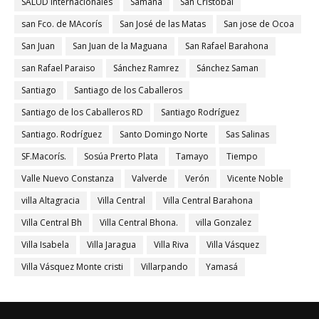
SALUD Internacionales
Samaná
San Cristóbal
san Fco. de MAcorís
San José de las Matas
San jose de Ocoa
San Juan
San Juan de la Maguana
San Rafael Barahona
san Rafael Paraiso
Sánchez Ramrez
Sánchez Saman
Santiago
Santiago de los Caballeros
Santiago de los Caballeros RD
Santiago Rodríguez
Santiago. Rodríguez
Santo Domingo Norte
Sas Salinas
SF.Macorís.
Sosúa Prerto Plata
Tamayo
Tiempo
Valle Nuevo Constanza
Valverde
Verón
Vicente Noble
villa Altagracia
Villa Central
Villa Central Barahona
Villa Central Bh
Villa Central Bhona.
villa Gonzalez
Villa Isabela
Villa Jaragua
Villa Riva
Villa Vásquez
Villa Vásquez Monte cristi
Villarpando
Yamasá