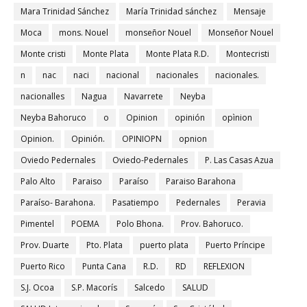
Mara Trinidad Sánchez
María Trinidad sánchez
Mensaje
Moca
mons. Nouel
monseñor Nouel
Monseñor Nouel
Monte cristi
Monte Plata
Monte Plata R.D.
Montecristi
n
nac
naci
nacional
nacionales
nacionales.
nacionalles
Nagua
Navarrete
Neyba
Neyba Bahoruco
o
Opinion
opinión
opìnion
Opinion.
Opinión.
OPINIOPN
opnion
Oviedo Pedernales
Oviedo-Pedernales
P. Las Casas Azua
Palo Alto
Paraiso
Paraíso
Paraiso Barahona
Paraíso- Barahona.
Pasatiempo
Pedernales
Peravia
Pimentel
POEMA
Polo Bhona.
Prov. Bahoruco.
Prov. Duarte
Pto. Plata
puerto plata
Puerto Príncipe
Puerto Rico
Punta Cana
R.D.
RD
REFLEXION
S.J. Ocoa
S.P. Macorís
Salcedo
SALUD