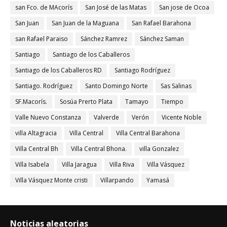
san Fco. de MAcorís
San José de las Matas
San jose de Ocoa
San Juan
San Juan de la Maguana
San Rafael Barahona
san Rafael Paraiso
Sánchez Ramrez
Sánchez Saman
Santiago
Santiago de los Caballeros
Santiago de los Caballeros RD
Santiago Rodríguez
Santiago. Rodríguez
Santo Domingo Norte
Sas Salinas
SF.Macorís.
Sosúa Prerto Plata
Tamayo
Tiempo
Valle Nuevo Constanza
Valverde
Verón
Vicente Noble
villa Altagracia
Villa Central
Villa Central Barahona
Villa Central Bh
Villa Central Bhona.
villa Gonzalez
Villa Isabela
Villa Jaragua
Villa Riva
Villa Vásquez
Villa Vásquez Monte cristi
Villarpando
Yamasá
Noticias aleatorias