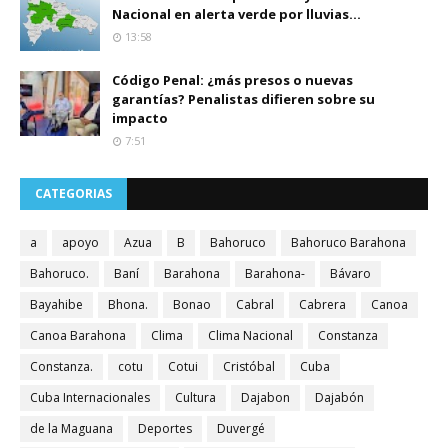
Nacional en alerta verde por lluvias...
13:58
Código Penal: ¿más presos o nuevas
garantías? Penalistas difieren sobre su
impacto
7:51
CATEGORIAS
a
apoyo
Azua
B
Bahoruco
Bahoruco Barahona
Bahoruco.
Baní
Barahona
Barahona-
Bávaro
Bayahibe
Bhona.
Bonao
Cabral
Cabrera
Canoa
Canoa Barahona
Clima
Clima Nacional
Constanza
Constanza.
cotu
Cotui
Cristóbal
Cuba
Cuba Internacionales
Cultura
Dajabon
Dajabón
de la Maguana
Deportes
Duvergé