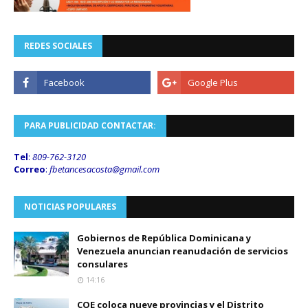
REDES SOCIALES
PARA PUBLICIDAD CONTACTAR:
Tel
:
809-762-3120
Correo
:
fbetancesacosta@gmail.
com
NOTICIAS POPULARES
Gobiernos de República Dominicana y
Venezuela anuncian reanudación de servicios
consulares
14:16
COE coloca nueve provincias y el Distrito