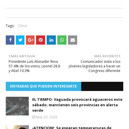
Tags:
Clima
MÁS ANTIGUA
MÁS RECIENTE
Presidente Luís Abinader lleva
Comunicador insta a los
57.4% de los votos, Leonel 28.8
jóvenes legisladores a hacer un
y Abel 10.3%
Congreso diferente
ENTRADAS QUE PUEDEN INTERESARTE
EL TIEMPO: Vaguada provocará aguaceros este
sábado; mantienen seis provincias en alerta
verde
May 23, 2026
¡ATENCION!: Se esperan temperaturas de