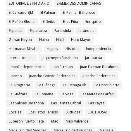
EDITORIAL LISTIN DIARIO
EFEMERIDES DOMINICANAS
El Cercado SJM
El Palmar
El Palmar Bahoruco
El Peñón Bhona.
El Seibo
Elías Piña
Enriquillo
Espaillat
Esperanza
Farandula
farándula
Galván Neyba
Haina
Haití
Hato Mayor
Hermanas Mirabal
Higuey
Historia
Independencia
Internacionales
Jaquimeyes Barahona
Jarabacoa
Jimaní Independencia
Juan Esteban
Juan Esteban Barahona
Juancho
Juancho Oviedo Pedernales
Juancho Pedernales
La Altagracia
La Ciénaga
La Ciénaga Bh.
La Descubierta
La Guázara
La Romana
La Vega
Las Matas de Farfán
Las Salinas Barahona
Las Salinas Cabral
Las Yayas
Locales
Los Patos Paraíso
Luctuosa
LUCTUOSA:
Luperón Puerto Plata
Mao
Mao Valverde
Mara Trinidad Sánchez
María Trinidad sánchez
Mensaje