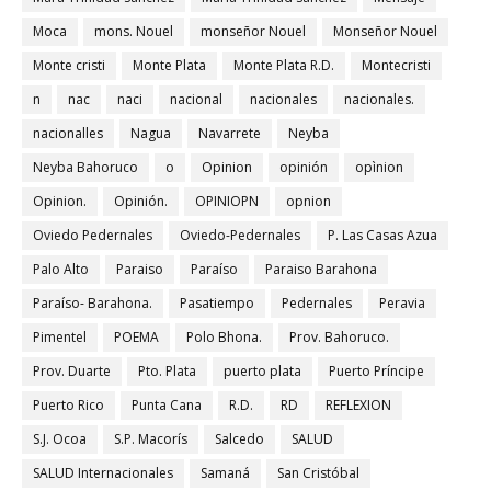
Moca
mons. Nouel
monseñor Nouel
Monseñor Nouel
Monte cristi
Monte Plata
Monte Plata R.D.
Montecristi
n
nac
naci
nacional
nacionales
nacionales.
nacionalles
Nagua
Navarrete
Neyba
Neyba Bahoruco
o
Opinion
opinión
opìnion
Opinion.
Opinión.
OPINIOPN
opnion
Oviedo Pedernales
Oviedo-Pedernales
P. Las Casas Azua
Palo Alto
Paraiso
Paraíso
Paraiso Barahona
Paraíso- Barahona.
Pasatiempo
Pedernales
Peravia
Pimentel
POEMA
Polo Bhona.
Prov. Bahoruco.
Prov. Duarte
Pto. Plata
puerto plata
Puerto Príncipe
Puerto Rico
Punta Cana
R.D.
RD
REFLEXION
S.J. Ocoa
S.P. Macorís
Salcedo
SALUD
SALUD Internacionales
Samaná
San Cristóbal