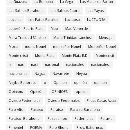
La Guázara
La Romana
La Vega
Las Matas de Farfán
Las Salinas Barahona
Las Salinas Cabral
Las Yayas
Locales
Los Patos Paraíso
Luctuosa
LUCTUOSA:
Luperón Puerto Plata
Mao
Mao Valverde
Mara Trinidad Sánchez
María Trinidad sánchez
Mensaje
Moca
mons. Nouel
monseñor Nouel
Monseñor Nouel
Monte cristi
Monte Plata
Monte Plata R.D.
Montecristi
n
nac
naci
nacional
nacionales
nacionales.
nacionalles
Nagua
Navarrete
Neyba
Neyba Bahoruco
o
Opinion
opinión
opìnion
Opinion.
Opinión.
OPINIOPN
opnion
Oviedo Pedernales
Oviedo-Pedernales
P. Las Casas Azua
Palo Alto
Paraiso
Paraíso
Paraiso Barahona
Paraíso- Barahona.
Pasatiempo
Pedernales
Peravia
Pimentel
POEMA
Polo Bhona.
Prov. Bahoruco.