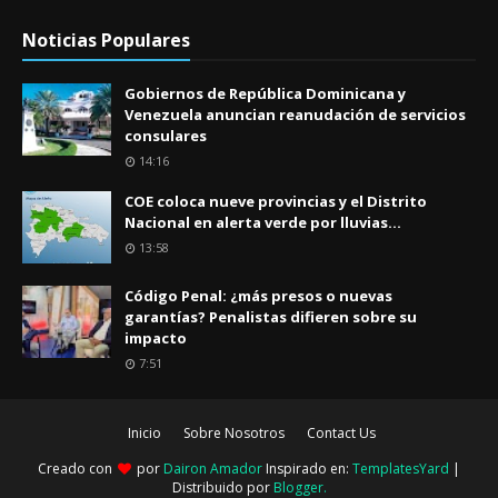
Noticias Populares
Gobiernos de República Dominicana y
Venezuela anuncian reanudación de servicios
consulares
14:16
COE coloca nueve provincias y el Distrito
Nacional en alerta verde por lluvias...
13:58
Código Penal: ¿más presos o nuevas
garantías? Penalistas difieren sobre su
impacto
7:51
Inicio
Sobre Nosotros
Contact Us
Creado con
por
Dairon Amador
Inspirado en:
TemplatesYard
|
Distribuido por
Blogger
.