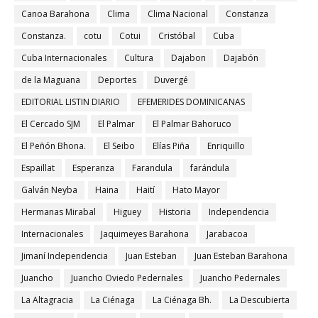
Canoa Barahona
Clima
Clima Nacional
Constanza
Constanza.
cotu
Cotui
Cristóbal
Cuba
Cuba Internacionales
Cultura
Dajabon
Dajabón
de la Maguana
Deportes
Duvergé
EDITORIAL LISTIN DIARIO
EFEMERIDES DOMINICANAS
El Cercado SJM
El Palmar
El Palmar Bahoruco
El Peñón Bhona.
El Seibo
Elías Piña
Enriquillo
Espaillat
Esperanza
Farandula
farándula
Galván Neyba
Haina
Haití
Hato Mayor
Hermanas Mirabal
Higuey
Historia
Independencia
Internacionales
Jaquimeyes Barahona
Jarabacoa
Jimaní Independencia
Juan Esteban
Juan Esteban Barahona
Juancho
Juancho Oviedo Pedernales
Juancho Pedernales
La Altagracia
La Ciénaga
La Ciénaga Bh.
La Descubierta