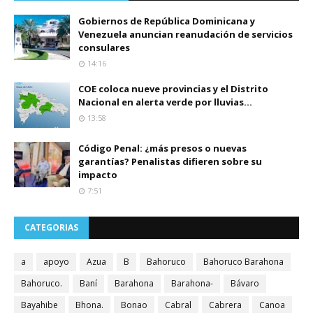
Gobiernos de República Dominicana y
Venezuela anuncian reanudación de servicios
consulares
14:16
COE coloca nueve provincias y el Distrito
Nacional en alerta verde por lluvias...
13:58
Código Penal: ¿más presos o nuevas
garantías? Penalistas difieren sobre su
impacto
7:51
CATEGORIAS
a
apoyo
Azua
B
Bahoruco
Bahoruco Barahona
Bahoruco.
Baní
Barahona
Barahona-
Bávaro
Bayahibe
Bhona.
Bonao
Cabral
Cabrera
Canoa