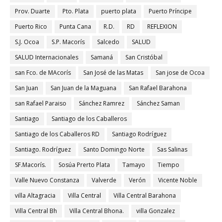
Prov. Duarte
Pto. Plata
puerto plata
Puerto Príncipe
Puerto Rico
Punta Cana
R.D.
RD
REFLEXION
S.J. Ocoa
S.P. Macorís
Salcedo
SALUD
SALUD Internacionales
Samaná
San Cristóbal
san Fco. de MAcorís
San José de las Matas
San jose de Ocoa
San Juan
San Juan de la Maguana
San Rafael Barahona
san Rafael Paraiso
Sánchez Ramrez
Sánchez Saman
Santiago
Santiago de los Caballeros
Santiago de los Caballeros RD
Santiago Rodríguez
Santiago. Rodríguez
Santo Domingo Norte
Sas Salinas
SF.Macorís.
Sosúa Prerto Plata
Tamayo
Tiempo
Valle Nuevo Constanza
Valverde
Verón
Vicente Noble
villa Altagracia
Villa Central
Villa Central Barahona
Villa Central Bh
Villa Central Bhona.
villa Gonzalez