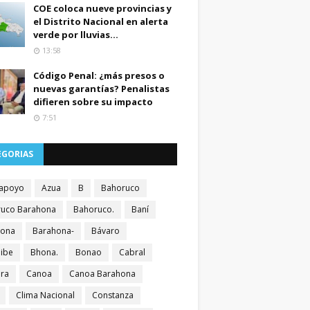
COE coloca nueve provincias y
el Distrito Nacional en alerta
verde por lluvias...
13:58
Código Penal: ¿más presos o
nuevas garantías? Penalistas
difieren sobre su impacto
7:51
EGORIAS
apoyo
Azua
B
Bahoruco
uco Barahona
Bahoruco.
Baní
hona
Barahona-
Bávaro
ibe
Bhona.
Bonao
Cabral
ra
Canoa
Canoa Barahona
Clima Nacional
Constanza