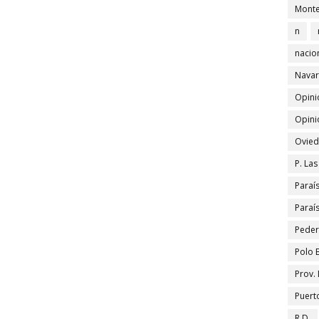
Monte
n
nacio
Navar
Opini
Opini
Ovied
P. La
Paraí
Paraí
Peder
Polo 
Prov.
Puert
R.D.