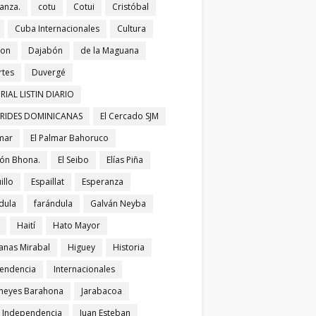
anza.
cotu
Cotui
Cristóbal
Cuba Internacionales
Cultura
bon
Dajabón
de la Maguana
tes
Duvergé
RIAL LISTIN DIARIO
ERIDES DOMINICANAS
El Cercado SJM
lmar
El Palmar Bahoruco
ñón Bhona.
El Seibo
Elías Piña
illo
Espaillat
Esperanza
dula
farándula
Galván Neyba
Haití
Hato Mayor
nas Mirabal
Higuey
Historia
endencia
Internacionales
meyes Barahona
Jarabacoa
í Independencia
Juan Esteban