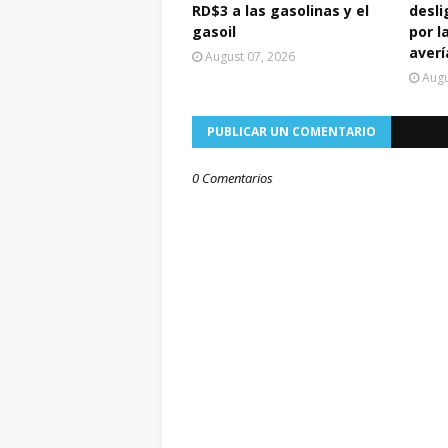
RD$3 a las gasolinas y el
desli
gasoil
por l
averí
August 07, 2026
Augu
PUBLICAR UN COMENTARIO
0 Comentarios