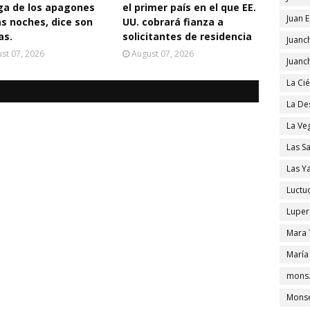
ga de los apagones
el primer país en el que EE.
Juan 
as noches, dice son
UU. cobrará fianza a
as.
solicitantes de residencia
Juanc
st 07, 2026
August 07, 2026
Juanc
La Ci
La De
La Ve
Las S
Las Y
Luctu
Luper
Mara 
María
mons.
Monse