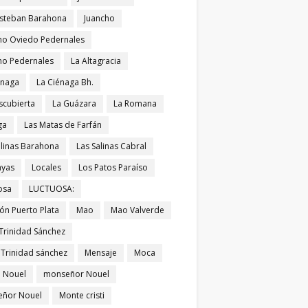
Esteban Barahona
Juancho
ho Oviedo Pedernales
ho Pedernales
La Altagracia
énaga
La Ciénaga Bh.
scubierta
La Guázara
La Romana
ga
Las Matas de Farfán
alinas Barahona
Las Salinas Cabral
ayas
Locales
Los Patos Paraíso
osa
LUCTUOSA:
ón Puerto Plata
Mao
Mao Valverde
Trinidad Sánchez
 Trinidad sánchez
Mensaje
Moca
 Nouel
monseñor Nouel
ñor Nouel
Monte cristi