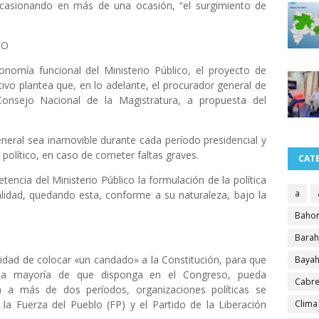
 ocasionando en más de una ocasión, “el surgimiento de
CO
onomía funcional del Ministerio Público, el proyecto de
ivo plantea que, en lo adelante, el procurador general de
Consejo Nacional de la Magistratura, a propuesta del
eral sea inamovible durante cada período presidencial y
 político, en caso de cometer faltas graves.
CAT
ncia del Ministerio Público la formulación de la política
a
alidad, quedando esta, conforme a su naturaleza, bajo la
Bahor
Bara
sidad de colocar «un candado» a la Constitución, para que
Bayah
e la mayoría de que disponga en el Congreso, pueda
Cabre
n a más de dos períodos, organizaciones políticas se
la Fuerza del Pueblo (FP) y el Partido de la Liberación
Clima