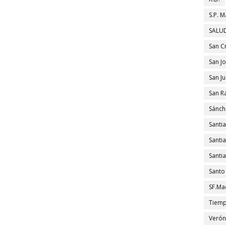
S.P. M
SALUD
San C
San J
San J
San R
Sánch
Santi
Santi
Santi
Santo
SF.Ma
Tiem
Verón