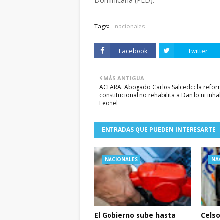
Dominicana (PLD).
Tags:
nacionales
Facebook
Twitter
MÁS ANTIGUA
ACLARA: Abogado Carlos Salcedo: la refo
constitucional no rehabilita a Danilo ni inhab
Leonel
ENTRADAS QUE PUEDEN INTERESARTE
NACIONALES
NA
El Gobierno sube hasta
Celso