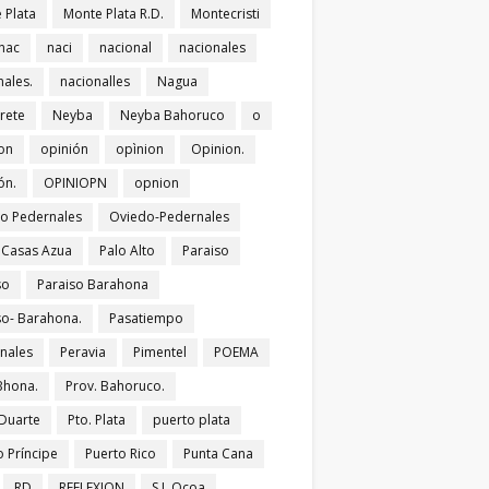
 Plata
Monte Plata R.D.
Montecristi
nac
naci
nacional
nacionales
nales.
nacionalles
Nagua
rete
Neyba
Neyba Bahoruco
o
on
opinión
opìnion
Opinion.
ón.
OPINIOPN
opnion
o Pedernales
Oviedo-Pedernales
s Casas Azua
Palo Alto
Paraiso
so
Paraiso Barahona
so- Barahona.
Pasatiempo
nales
Peravia
Pimentel
POEMA
Bhona.
Prov. Bahoruco.
 Duarte
Pto. Plata
puerto plata
o Príncipe
Puerto Rico
Punta Cana
RD
REFLEXION
S.J. Ocoa