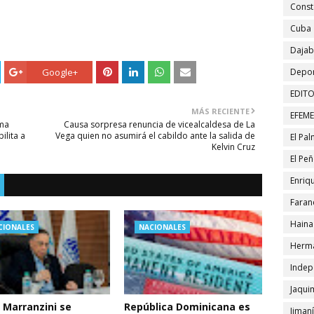
Const
Cuba
Daja
Google+
Depor
EDITO
MÁS RECIENTE
EFEM
rma
Causa sorpresa renuncia de vicealcaldesa de La
ilita a
Vega quien no asumirá el cabildo ante la salida de
El Pa
Kelvin Cruz
El Pe
Enriqu
Faran
Haina
CIONALES
NACIONALES
Herma
Indep
Jaqui
 Marranzini se
República Dominicana es
Jiman