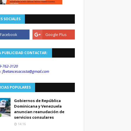
S SOCIALES
A PUBLICIDAD CONTACTAR:
9-762-3120
o
:
fbetancesacosta@gmail.
com
ICIAS POPULARES
Gobiernos de República
Dominicana y Venezuela
anuncian reanudación de
servicios consulares
14:16