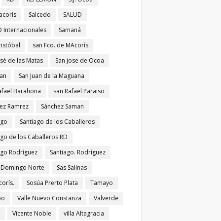
acorís
Salcedo
SALUD
 Internacionales
Samaná
ristóbal
san Fco. de MAcorís
osé de las Matas
San jose de Ocoa
uan
San Juan de la Maguana
afael Barahona
san Rafael Paraiso
ez Ramrez
Sánchez Saman
ago
Santiago de los Caballeros
ago de los Caballeros RD
ago Rodríguez
Santiago. Rodríguez
 Domingo Norte
Sas Salinas
corís.
Sosúa Prerto Plata
Tamayo
po
Valle Nuevo Constanza
Valverde
Vicente Noble
villa Altagracia