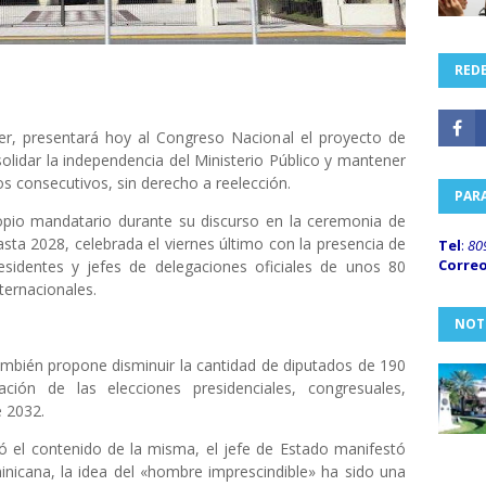
REDE
der, presentará hoy al Congreso Nacional el proyecto de
olidar la independencia del Ministerio Público y mantener
s consecutivos, sin derecho a reelección.
PAR
ropio mandatario durante su discurso en la ceremonia de
sta 2028, celebrada el viernes último con la presencia de
Tel
:
80
Corre
esidentes y jefes de delegaciones oficiales de unos 80
ternacionales.
NOT
también propone disminuir la cantidad de diputados de 190
ción de las elecciones presidenciales, congresuales,
e 2032.
ó el contenido de la misma, el jefe de Estado manifestó
inicana, la idea del «hombre imprescindible» ha sido una