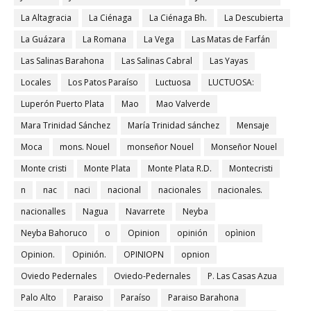
La Altagracia
La Ciénaga
La Ciénaga Bh.
La Descubierta
La Guázara
La Romana
La Vega
Las Matas de Farfán
Las Salinas Barahona
Las Salinas Cabral
Las Yayas
Locales
Los Patos Paraíso
Luctuosa
LUCTUOSA:
Luperón Puerto Plata
Mao
Mao Valverde
Mara Trinidad Sánchez
María Trinidad sánchez
Mensaje
Moca
mons. Nouel
monseñor Nouel
Monseñor Nouel
Monte cristi
Monte Plata
Monte Plata R.D.
Montecristi
n
nac
naci
nacional
nacionales
nacionales.
nacionalles
Nagua
Navarrete
Neyba
Neyba Bahoruco
o
Opinion
opinión
opìnion
Opinion.
Opinión.
OPINIOPN
opnion
Oviedo Pedernales
Oviedo-Pedernales
P. Las Casas Azua
Palo Alto
Paraiso
Paraíso
Paraiso Barahona