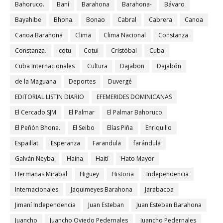
Bahoruco.
Baní
Barahona
Barahona-
Bávaro
Bayahibe
Bhona.
Bonao
Cabral
Cabrera
Canoa
Canoa Barahona
Clima
Clima Nacional
Constanza
Constanza.
cotu
Cotui
Cristóbal
Cuba
Cuba Internacionales
Cultura
Dajabon
Dajabón
de la Maguana
Deportes
Duvergé
EDITORIAL LISTIN DIARIO
EFEMERIDES DOMINICANAS
El Cercado SJM
El Palmar
El Palmar Bahoruco
El Peñón Bhona.
El Seibo
Elías Piña
Enriquillo
Espaillat
Esperanza
Farandula
farándula
Galván Neyba
Haina
Haití
Hato Mayor
Hermanas Mirabal
Higuey
Historia
Independencia
Internacionales
Jaquimeyes Barahona
Jarabacoa
Jimaní Independencia
Juan Esteban
Juan Esteban Barahona
Juancho
Juancho Oviedo Pedernales
Juancho Pedernales