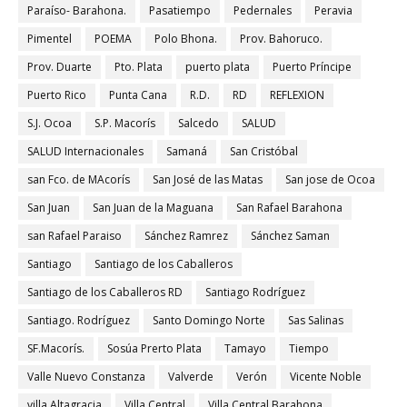
Paraíso- Barahona.
Pasatiempo
Pedernales
Peravia
Pimentel
POEMA
Polo Bhona.
Prov. Bahoruco.
Prov. Duarte
Pto. Plata
puerto plata
Puerto Príncipe
Puerto Rico
Punta Cana
R.D.
RD
REFLEXION
S.J. Ocoa
S.P. Macorís
Salcedo
SALUD
SALUD Internacionales
Samaná
San Cristóbal
san Fco. de MAcorís
San José de las Matas
San jose de Ocoa
San Juan
San Juan de la Maguana
San Rafael Barahona
san Rafael Paraiso
Sánchez Ramrez
Sánchez Saman
Santiago
Santiago de los Caballeros
Santiago de los Caballeros RD
Santiago Rodríguez
Santiago. Rodríguez
Santo Domingo Norte
Sas Salinas
SF.Macorís.
Sosúa Prerto Plata
Tamayo
Tiempo
Valle Nuevo Constanza
Valverde
Verón
Vicente Noble
villa Altagracia
Villa Central
Villa Central Barahona