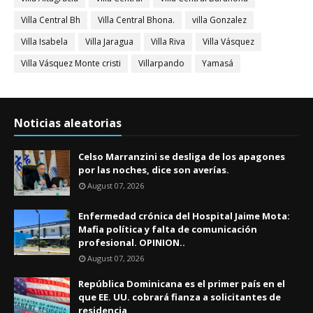
Villa Central Bh
Villa Central Bhona.
villa Gonzalez
Villa Isabela
Villa Jaragua
Villa Riva
Villa Vásquez
Villa Vásquez Monte cristi
Villarpando
Yamasá
Noticias aleatorias
Celso Marranzini se desliga de los apagones
por las noches, dice son averías.
August 07, 2026
Enfermedad crónica del Hospital Jaime Mota:
Mafia política y falta de comunicación
profesional. OPINION..
August 07, 2026
República Dominicana es el primer país en el
que EE. UU. cobrará fianza a solicitantes de
residencia