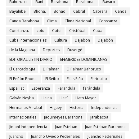
Bahoruco.
Baní
Barahona
Barahona-
Bávaro
Bayahibe
Bhona.
Bonao
Cabral
Cabrera
Canoa
Canoa Barahona
Clima
Clima Nacional
Constanza
Constanza.
cotu
Cotui
Cristóbal
Cuba
Cuba Internacionales
Cultura
Dajabon
Dajabón
de la Maguana
Deportes
Duvergé
EDITORIAL LISTIN DIARIO
EFEMERIDES DOMINICANAS
El Cercado SJM
El Palmar
El Palmar Bahoruco
El Peñón Bhona.
El Seibo
Elías Piña
Enriquillo
Espaillat
Esperanza
Farandula
farándula
Galván Neyba
Haina
Haití
Hato Mayor
Hermanas Mirabal
Higuey
Historia
Independencia
Internacionales
Jaquimeyes Barahona
Jarabacoa
Jimaní Independencia
Juan Esteban
Juan Esteban Barahona
Juancho
Juancho Oviedo Pedernales
Juancho Pedernales