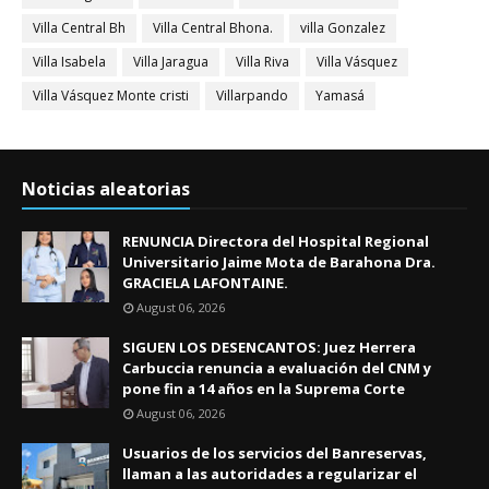
Villa Central Bh
Villa Central Bhona.
villa Gonzalez
Villa Isabela
Villa Jaragua
Villa Riva
Villa Vásquez
Villa Vásquez Monte cristi
Villarpando
Yamasá
Noticias aleatorias
RENUNCIA Directora del Hospital Regional
Universitario Jaime Mota de Barahona Dra.
GRACIELA LAFONTAINE.
August 06, 2026
SIGUEN LOS DESENCANTOS: Juez Herrera
Carbuccia renuncia a evaluación del CNM y
pone fin a 14 años en la Suprema Corte
August 06, 2026
Usuarios de los servicios del Banreservas,
llaman a las autoridades a regularizar el