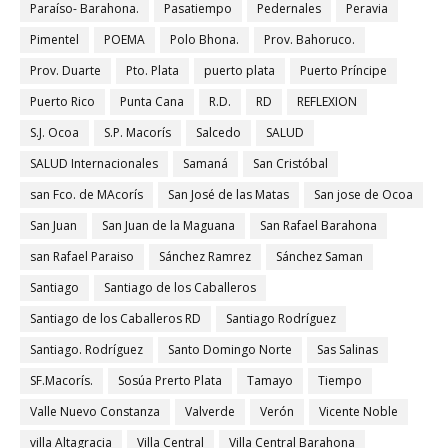
Paraíso- Barahona.
Pasatiempo
Pedernales
Peravia
Pimentel
POEMA
Polo Bhona.
Prov. Bahoruco.
Prov. Duarte
Pto. Plata
puerto plata
Puerto Príncipe
Puerto Rico
Punta Cana
R.D.
RD
REFLEXION
S.J. Ocoa
S.P. Macorís
Salcedo
SALUD
SALUD Internacionales
Samaná
San Cristóbal
san Fco. de MAcorís
San José de las Matas
San jose de Ocoa
San Juan
San Juan de la Maguana
San Rafael Barahona
san Rafael Paraiso
Sánchez Ramrez
Sánchez Saman
Santiago
Santiago de los Caballeros
Santiago de los Caballeros RD
Santiago Rodríguez
Santiago. Rodríguez
Santo Domingo Norte
Sas Salinas
SF.Macorís.
Sosúa Prerto Plata
Tamayo
Tiempo
Valle Nuevo Constanza
Valverde
Verón
Vicente Noble
villa Altagracia
Villa Central
Villa Central Barahona