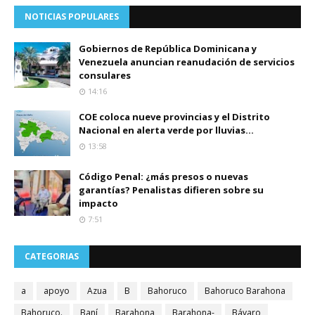
NOTICIAS POPULARES
Gobiernos de República Dominicana y
Venezuela anuncian reanudación de servicios
consulares
14:16
COE coloca nueve provincias y el Distrito
Nacional en alerta verde por lluvias...
13:58
Código Penal: ¿más presos o nuevas
garantías? Penalistas difieren sobre su
impacto
7:51
CATEGORIAS
a
apoyo
Azua
B
Bahoruco
Bahoruco Barahona
Bahoruco.
Baní
Barahona
Barahona-
Bávaro