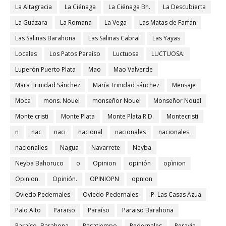
La Altagracia
La Ciénaga
La Ciénaga Bh.
La Descubierta
La Guázara
La Romana
La Vega
Las Matas de Farfán
Las Salinas Barahona
Las Salinas Cabral
Las Yayas
Locales
Los Patos Paraíso
Luctuosa
LUCTUOSA:
Luperón Puerto Plata
Mao
Mao Valverde
Mara Trinidad Sánchez
María Trinidad sánchez
Mensaje
Moca
mons. Nouel
monseñor Nouel
Monseñor Nouel
Monte cristi
Monte Plata
Monte Plata R.D.
Montecristi
n
nac
naci
nacional
nacionales
nacionales.
nacionalles
Nagua
Navarrete
Neyba
Neyba Bahoruco
o
Opinion
opinión
opìnion
Opinion.
Opinión.
OPINIOPN
opnion
Oviedo Pedernales
Oviedo-Pedernales
P. Las Casas Azua
Palo Alto
Paraiso
Paraíso
Paraiso Barahona
Paraíso- Barahona.
Pasatiempo
Pedernales
Peravia