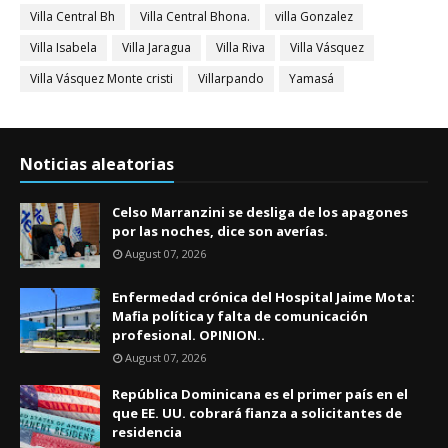
Villa Central Bh
Villa Central Bhona.
villa Gonzalez
Villa Isabela
Villa Jaragua
Villa Riva
Villa Vásquez
Villa Vásquez Monte cristi
Villarpando
Yamasá
Noticias aleatorias
Celso Marranzini se desliga de los apagones
por las noches, dice son averías.
August 07, 2026
Enfermedad crónica del Hospital Jaime Mota:
Mafia política y falta de comunicación
profesional. OPINION..
August 07, 2026
República Dominicana es el primer país en el
que EE. UU. cobrará fianza a solicitantes de
residencia