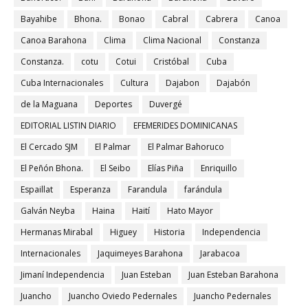
Bayahibe
Bhona.
Bonao
Cabral
Cabrera
Canoa
Canoa Barahona
Clima
Clima Nacional
Constanza
Constanza.
cotu
Cotui
Cristóbal
Cuba
Cuba Internacionales
Cultura
Dajabon
Dajabón
de la Maguana
Deportes
Duvergé
EDITORIAL LISTIN DIARIO
EFEMERIDES DOMINICANAS
El Cercado SJM
El Palmar
El Palmar Bahoruco
El Peñón Bhona.
El Seibo
Elías Piña
Enriquillo
Espaillat
Esperanza
Farandula
farándula
Galván Neyba
Haina
Haití
Hato Mayor
Hermanas Mirabal
Higuey
Historia
Independencia
Internacionales
Jaquimeyes Barahona
Jarabacoa
Jimaní Independencia
Juan Esteban
Juan Esteban Barahona
Juancho
Juancho Oviedo Pedernales
Juancho Pedernales