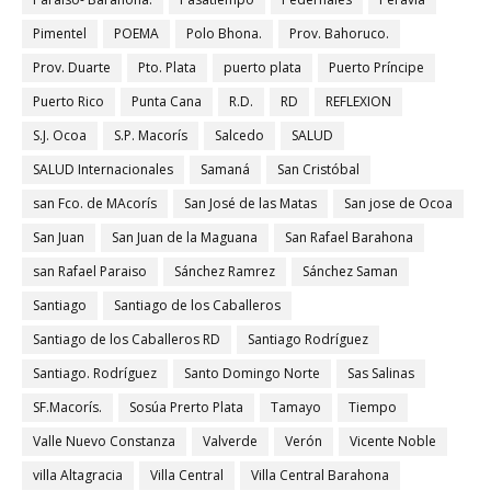
Pimentel
POEMA
Polo Bhona.
Prov. Bahoruco.
Prov. Duarte
Pto. Plata
puerto plata
Puerto Príncipe
Puerto Rico
Punta Cana
R.D.
RD
REFLEXION
S.J. Ocoa
S.P. Macorís
Salcedo
SALUD
SALUD Internacionales
Samaná
San Cristóbal
san Fco. de MAcorís
San José de las Matas
San jose de Ocoa
San Juan
San Juan de la Maguana
San Rafael Barahona
san Rafael Paraiso
Sánchez Ramrez
Sánchez Saman
Santiago
Santiago de los Caballeros
Santiago de los Caballeros RD
Santiago Rodríguez
Santiago. Rodríguez
Santo Domingo Norte
Sas Salinas
SF.Macorís.
Sosúa Prerto Plata
Tamayo
Tiempo
Valle Nuevo Constanza
Valverde
Verón
Vicente Noble
villa Altagracia
Villa Central
Villa Central Barahona