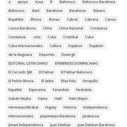
a
apoyo
Azua
B
Bahoruco
Bahoruco Barahona
Bahoruco.
Baní
Barahona
Barahona-
Bávaro
Bayahibe
Bhona.
Bonao
Cabral
Cabrera
Canoa
Canoa Barahona
Clima
Clima Nacional
Constanza
Constanza.
cotu
Cotui
Cristóbal
Cuba
Cuba Internacionales
Cultura
Dajabon
Dajabón
de la Maguana
Deportes
Duvergé
EDITORIAL LISTIN DIARIO
EFEMERIDES DOMINICANAS
El Cercado SJM
El Palmar
El Palmar Bahoruco
El Peñón Bhona.
El Seibo
Elías Piña
Enriquillo
Espaillat
Esperanza
Farandula
farándula
Galván Neyba
Haina
Haití
Hato Mayor
Hermanas Mirabal
Higuey
Historia
Independencia
Internacionales
Jaquimeyes Barahona
Jarabacoa
Jimaní Independencia
Juan Esteban
Juan Esteban Barahona