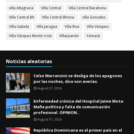
villa Altagracia
Villa Central
Villa Central Barahona
Villa Central Bh
Villa Central Bhona.
villa Gonzalez
Villa Isabela
Villa Jaragua
Villa Riva
Villa Vásquez
Villa Vásquez Monte cristi
Villarpando
Yamasá
Noticias aleatorias
Celso Marranzini se desliga de los apagones
por las noches, dice son averías.
August 07, 2026
Enfermedad crónica del Hospital Jaime Mota:
Mafia política y falta de comunicación
profesional. OPINION..
August 07, 2026
República Dominicana es el primer país en el