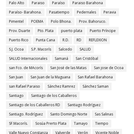
Palo Alto
Paraiso
Paraíso
Paraiso Barahona
Paraíso- Barahona.
Pasatiempo
Pedernales
Peravia
Pimentel
POEMA
Polo Bhona.
Prov. Bahoruco.
Prov. Duarte
Pto. Plata
puerto plata
Puerto Príncipe
Puerto Rico
Punta Cana
R.D.
RD
REFLEXION
S.J. Ocoa
S.P. Macorís
Salcedo
SALUD
SALUD Internacionales
Samaná
San Cristóbal
san Fco. de MAcorís
San José de las Matas
San jose de Ocoa
San Juan
San Juan de la Maguana
San Rafael Barahona
san Rafael Paraiso
Sánchez Ramrez
Sánchez Saman
Santiago
Santiago de los Caballeros
Santiago de los Caballeros RD
Santiago Rodríguez
Santiago. Rodríguez
Santo Domingo Norte
Sas Salinas
SF.Macorís.
Sosúa Prerto Plata
Tamayo
Tiempo
Valle Nuevo Constanza
Valverde
Verón
Vicente Noble