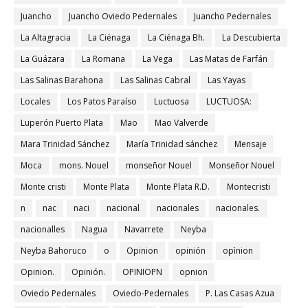
Juancho
Juancho Oviedo Pedernales
Juancho Pedernales
La Altagracia
La Ciénaga
La Ciénaga Bh.
La Descubierta
La Guázara
La Romana
La Vega
Las Matas de Farfán
Las Salinas Barahona
Las Salinas Cabral
Las Yayas
Locales
Los Patos Paraíso
Luctuosa
LUCTUOSA:
Luperón Puerto Plata
Mao
Mao Valverde
Mara Trinidad Sánchez
María Trinidad sánchez
Mensaje
Moca
mons. Nouel
monseñor Nouel
Monseñor Nouel
Monte cristi
Monte Plata
Monte Plata R.D.
Montecristi
n
nac
naci
nacional
nacionales
nacionales.
nacionalles
Nagua
Navarrete
Neyba
Neyba Bahoruco
o
Opinion
opinión
opìnion
Opinion.
Opinión.
OPINIOPN
opnion
Oviedo Pedernales
Oviedo-Pedernales
P. Las Casas Azua