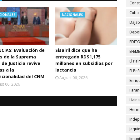
Const
Cuba
CIONALES
NACIONALES
Daja
Depor
EDITO
CIAS: Evaluación de
Sisalril dice que ha
EFEM
s de la Suprema
entregado RD$1,175
El Pa
 de Justicia revive
millones en subsidios por
as a la
lactancia
El Pe
ecionalidad del CNM
August 06, 2026
Enriqu
st 06, 2026
Faran
Haina
Herma
Indep
Jaqui
Jiman