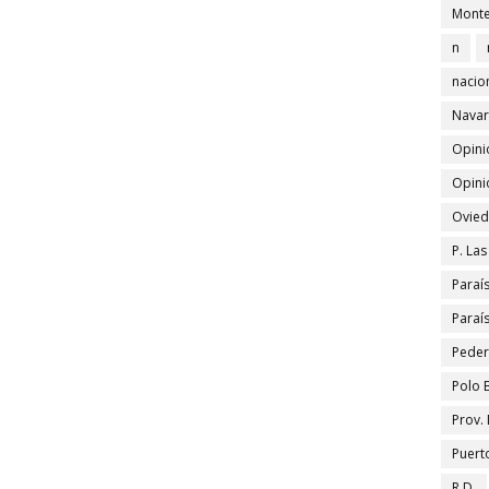
Monte
n
nacio
Navar
Opini
Opini
Ovied
P. La
Paraí
Paraí
Peder
Polo 
Prov.
Puert
R.D.