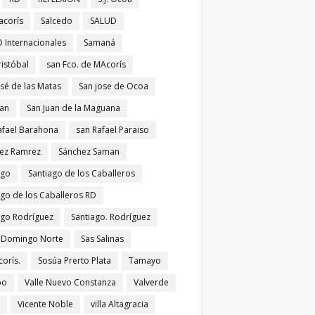
acorís
Salcedo
SALUD
 Internacionales
Samaná
ristóbal
san Fco. de MAcorís
osé de las Matas
San jose de Ocoa
uan
San Juan de la Maguana
afael Barahona
san Rafael Paraiso
ez Ramrez
Sánchez Saman
ago
Santiago de los Caballeros
ago de los Caballeros RD
ago Rodríguez
Santiago. Rodríguez
 Domingo Norte
Sas Salinas
corís.
Sosúa Prerto Plata
Tamayo
po
Valle Nuevo Constanza
Valverde
Vicente Noble
villa Altagracia