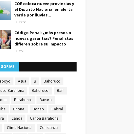
COE coloca nueve provincias y
el Distrito Nacional en alerta
verde por lluvias...
13:58
Código Penal: ¿más presos o
nuevas garantías? Penalistas
difieren sobre su impacto
7:51
EGORIAS
apoyo
Azua
B
Bahoruco
uco Barahona
Bahoruco.
Baní
hona
Barahona-
Bávaro
ibe
Bhona.
Bonao
Cabral
ra
Canoa
Canoa Barahona
Clima Nacional
Constanza