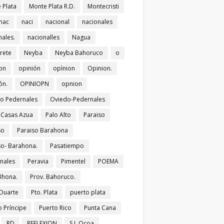
 Plata
Monte Plata R.D.
Montecristi
nac
naci
nacional
nacionales
nales.
nacionalles
Nagua
rete
Neyba
Neyba Bahoruco
o
on
opinión
opìnion
Opinion.
ón.
OPINIOPN
opnion
o Pedernales
Oviedo-Pedernales
s Casas Azua
Palo Alto
Paraiso
so
Paraiso Barahona
so- Barahona.
Pasatiempo
nales
Peravia
Pimentel
POEMA
Bhona.
Prov. Bahoruco.
 Duarte
Pto. Plata
puerto plata
o Príncipe
Puerto Rico
Punta Cana
RD
REFLEXION
S.J. Ocoa