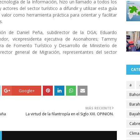
cnología de la Información, hizo un llamado a todos los
 actores del sector turístico a difundir y utilizar esta guía
valor como herramienta práctica para orientar y facilitar
s.
ación de Daniel Peña, subdirector de la DGA; Eduardo
endor, vicepresidenta ejecutiva de Asonahores; Tammy
ra de Fomento Turístico y Desarrollo de Ministerio de
irector general de Migración, representantes del sector
CAT
a
Google+
Bahor
Bara
MÁS RECIENTE
niña
La virtud de la filantropía en el Siglo XXI. OPINION.
Bayah
Cabre
Clima