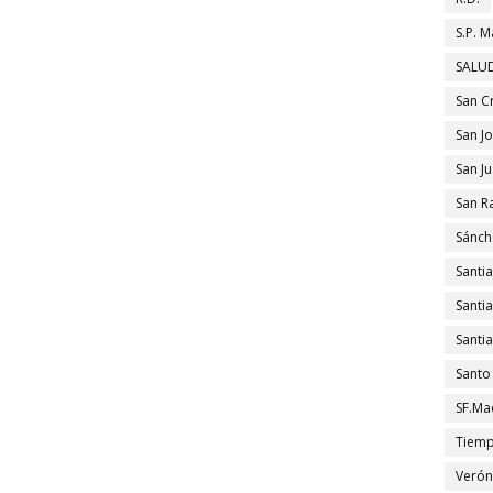
S.P. M
SALUD
San C
San J
San J
San R
Sánch
Santi
Santi
Santi
Santo
SF.Ma
Tiem
Verón