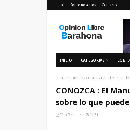
Inicio
Sobre nosotros
Contacto
INICIO
CATEGORIAS
CONT
Inicio
nacionales
CONOZCA : El Manual del V
CONOZCA : El Manua
sobre lo que puedes
Félix Betances
14:51