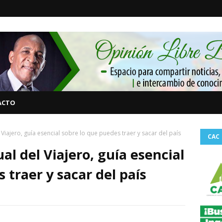
ACTO
iajero, guía esencial sobre lo que puedes traer y sacar del país
CAC
l del Viajero, guía esencial
 traer y sacar del país