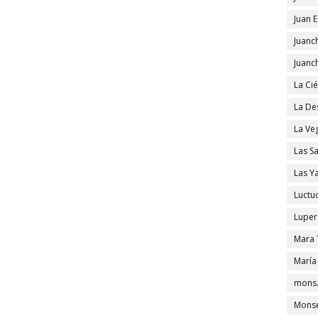
Juan 
Juanc
Juanc
La Ci
La De
La Ve
Las S
Las Y
Luctu
Luper
Mara 
María
mons.
Monse