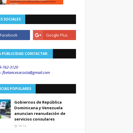
S SOCIALES
A PUBLICIDAD CONTACTAR:
9-762-3120
o
:
fbetancesacosta@gmail.
com
ICIAS POPULARES
Gobiernos de República
Dominicana y Venezuela
anuncian reanudación de
servicios consulares
14:16