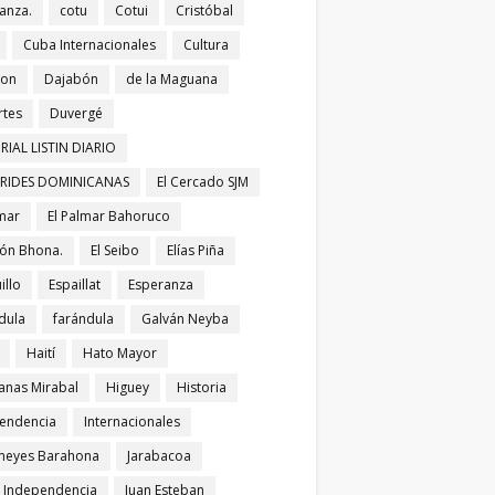
anza.
cotu
Cotui
Cristóbal
Cuba Internacionales
Cultura
bon
Dajabón
de la Maguana
tes
Duvergé
RIAL LISTIN DIARIO
ERIDES DOMINICANAS
El Cercado SJM
lmar
El Palmar Bahoruco
ñón Bhona.
El Seibo
Elías Piña
illo
Espaillat
Esperanza
dula
farándula
Galván Neyba
Haití
Hato Mayor
nas Mirabal
Higuey
Historia
endencia
Internacionales
meyes Barahona
Jarabacoa
í Independencia
Juan Esteban