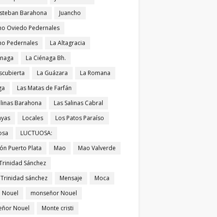
Esteban Barahona
Juancho
ho Oviedo Pedernales
ho Pedernales
La Altagracia
énaga
La Ciénaga Bh.
scubierta
La Guázara
La Romana
ga
Las Matas de Farfán
alinas Barahona
Las Salinas Cabral
ayas
Locales
Los Patos Paraíso
osa
LUCTUOSA:
ón Puerto Plata
Mao
Mao Valverde
Trinidad Sánchez
 Trinidad sánchez
Mensaje
Moca
 Nouel
monseñor Nouel
ñor Nouel
Monte cristi