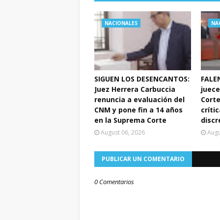
NACIONALES
NA
SIGUEN LOS DESENCANTOS:
FALEN
Juez Herrera Carbuccia
juece
renuncia a evaluación del
Corte
CNM y pone fin a 14 años
crític
en la Suprema Corte
discr
August 06, 2026
Augu
PUBLICAR UN COMENTARIO
0 Comentarios