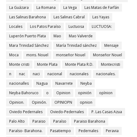
La Guázara
La Romana
La Vega
Las Matas de Farfán
Las Salinas Barahona
Las Salinas Cabral
Las Yayas
Locales
Los Patos Paraíso
Luctuosa
LUCTUOSA:
Luperón Puerto Plata
Mao
Mao Valverde
Mara Trinidad Sánchez
María Trinidad sánchez
Mensaje
Moca
mons. Nouel
monseñor Nouel
Monseñor Nouel
Monte cristi
Monte Plata
Monte Plata R.D.
Montecristi
n
nac
naci
nacional
nacionales
nacionales.
nacionalles
Nagua
Navarrete
Neyba
Neyba Bahoruco
o
Opinion
opinión
opìnion
Opinion.
Opinión.
OPINIOPN
opnion
Oviedo Pedernales
Oviedo-Pedernales
P. Las Casas Azua
Palo Alto
Paraiso
Paraíso
Paraiso Barahona
Paraíso- Barahona.
Pasatiempo
Pedernales
Peravia