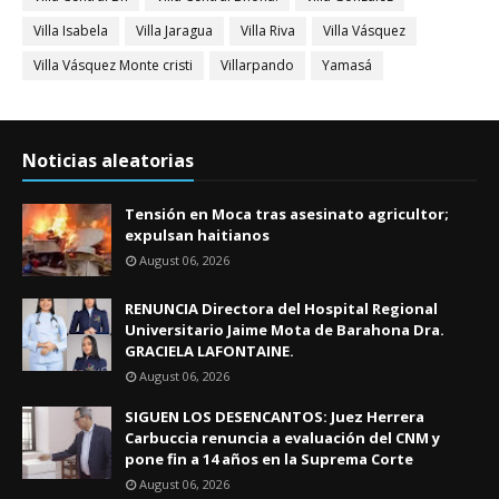
Villa Isabela
Villa Jaragua
Villa Riva
Villa Vásquez
Villa Vásquez Monte cristi
Villarpando
Yamasá
Noticias aleatorias
Tensión en Moca tras asesinato agricultor;
expulsan haitianos
August 06, 2026
RENUNCIA Directora del Hospital Regional
Universitario Jaime Mota de Barahona Dra.
GRACIELA LAFONTAINE.
August 06, 2026
SIGUEN LOS DESENCANTOS: Juez Herrera
Carbuccia renuncia a evaluación del CNM y
pone fin a 14 años en la Suprema Corte
August 06, 2026