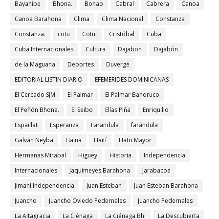
Bayahibe
Bhona.
Bonao
Cabral
Cabrera
Canoa
Canoa Barahona
Clima
Clima Nacional
Constanza
Constanza.
cotu
Cotui
Cristóbal
Cuba
Cuba Internacionales
Cultura
Dajabon
Dajabón
de la Maguana
Deportes
Duvergé
EDITORIAL LISTIN DIARIO
EFEMERIDES DOMINICANAS
El Cercado SJM
El Palmar
El Palmar Bahoruco
El Peñón Bhona.
El Seibo
Elías Piña
Enriquillo
Espaillat
Esperanza
Farandula
farándula
Galván Neyba
Haina
Haití
Hato Mayor
Hermanas Mirabal
Higuey
Historia
Independencia
Internacionales
Jaquimeyes Barahona
Jarabacoa
Jimaní Independencia
Juan Esteban
Juan Esteban Barahona
Juancho
Juancho Oviedo Pedernales
Juancho Pedernales
La Altagracia
La Ciénaga
La Ciénaga Bh.
La Descubierta