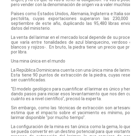
pero vender con la denominación de origen va a valer muchísimo 
Países como Estados Unidos, Alemania, Inglaterra e Italia son a
pectolita, cuyas exportaciones superaron las 230,000 li
septiembre de este año, duplicando las 95,480 libras enviad
datos del ministerio.
La venta del larimar en el mercado local depende de su procesam
que varía entre tonalidades de azul blanquecino, verdoso o 
blancos y rojizos-.
En bruto, la piedra tiene un precio que pro
por libra.
Una mina única en el mundo
La República Dominicana cuenta con una única mina de larimar,
Esta tiene 90 puntos de extracción de la piedra, cuyas reserv
ser cuantificadas.
"El modelo geológico para cuantificar el larimar es único y hem
dando pasos para iniciar esos levantamiento que nos den cue
cuánto es a nivel científico", precisó la experta.
Sin embargo, como las técnicas de extracción son artesanales
estima que el impacto sobre el yacimiento es mínimo, por lo
larimar disponible "por mucho tiempo".
La configuración de la mina es tan única como la gema, lo que h
se pueda convertir en un destino potencial para que visitante