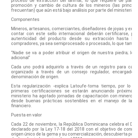
proceso de extracción del larimar, lo que requiere de pará
promoción y cambio de cultura de los mineros (las principa
frecuentan) que aún está bajo análisis por parte del ministerio.
Componentes
Mineros, artesanos, comerciantes, diseñadores de joyas y expo
contar con este sello internacional deberán certificarse, pu
autenticidad del producto desde su extracción hasta la 
compradores, ya sea semiprocesado o procesado, lo que tambié
"Nadie se va a poder atribuir el origen de nuestra piedra; le 
adicional"
Cada uno podrá adquirirlo a través de un registro para cada
organizado a través de un consejo regulador, encargado 
denominación de origen.
Esta regularización -explica Latoufe-toma tiempo, por lo q
primeras certificaciones se estarán anunciando próximame
ministerio ha agotado jornadas de capacitación con mineros 
desde buenas prácticas sostenibles en el manejo de la p
financiero.
Puesta en valor
Cada 22 de noviembre, la República Dominicana celebra el Día 
declarado por la Ley 17-18 del 2018 con el objetivo de conm
origen único de la gema y su comercialización, descubierta por 