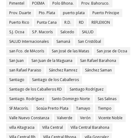
Pimentel
POEMA
Polo Bhona.
Prov. Bahoruco.
Prov. Duarte
Pto. Plata
puerto plata
Puerto Príncipe
Puerto Rico
Punta Cana
R.D.
RD
REFLEXION
S.J. Ocoa
S.P. Macorís
Salcedo
SALUD
SALUD Internacionales
Samaná
San Cristóbal
san Fco. de MAcorís
San José de las Matas
San jose de Ocoa
San Juan
San Juan de la Maguana
San Rafael Barahona
san Rafael Paraiso
Sánchez Ramrez
Sánchez Saman
Santiago
Santiago de los Caballeros
Santiago de los Caballeros RD
Santiago Rodríguez
Santiago. Rodríguez
Santo Domingo Norte
Sas Salinas
SF.Macorís.
Sosúa Prerto Plata
Tamayo
Tiempo
Valle Nuevo Constanza
Valverde
Verón
Vicente Noble
villa Altagracia
Villa Central
Villa Central Barahona
Villa Central Bh
Villa Central Bhona.
villa Gonzalez