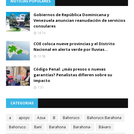
NOTICIAS POPULARES
Gobiernos de República Dominicana y
Venezuela anuncian reanudación de servicios
consulares
14:16
COE coloca nueve provincias y el Distrito
Nacional en alerta verde por lluvias...
13:58
Código Penal: ¿más presos o nuevas
garantías? Penalistas difieren sobre su
impacto
7:51
CATEGORIAS
a
apoyo
Azua
B
Bahoruco
Bahoruco Barahona
Bahoruco.
Baní
Barahona
Barahona-
Bávaro