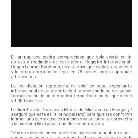
El larimar, una piedra semipreciosa que solo existe en la R
obtuvo a mediados de este año el Registro Internacional de
Origen Larimar Barahona, un distintivo que avala su procedencia
y le otorga protección legal en 28 países contra apropiacione
alteraciones.
La certificación representa no solo un paso importante e
internacional de su autenticidad -aumentando su cotización-, 
formalización de un mercado interno dinámico del que dependen
y 1,000 mineros.
La directora de Promoción Minera del Ministerio de Energía y Min
aseguró que este es "el principal reto" para quienes conforman l
larimar, una gema cuya extracción manual para su aprovechamie
y la bisutería lleva poco más de cincuenta años.
"Hay un mercado nuevo que se va a desbloquear ahora a partir 
origen, y no es que tú vas a tener la obligación. Tú vas a poder ve