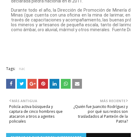
declarada piedra nacional en el 2011.
Durante todo el año, la Dirección de Promoción de Minería del M
Minas (que cuenta con una oficina en la mina de larimar, en B
través de capacitaciones y acompañamiento, las buenas práctic
los mineros y artesanos de pequeña escala, tanto del larimar 
como ámbar, oro aluvial, mármol y otros minerales. Fuente Diario
Tags:
nac
MÁS ANTIGUA
MÁS RECIENTE
Policía activa búsqueda y
¿Quién fue Juancito Rodríguez y
captura de cinco hombres que
por qué sus restos son
atacaron a tiros a agentes
trasladados al Panteón de la
policiales
Patria?