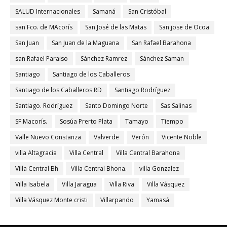
SALUD Internacionales
Samaná
San Cristóbal
san Fco. de MAcorís
San José de las Matas
San jose de Ocoa
San Juan
San Juan de la Maguana
San Rafael Barahona
san Rafael Paraiso
Sánchez Ramrez
Sánchez Saman
Santiago
Santiago de los Caballeros
Santiago de los Caballeros RD
Santiago Rodríguez
Santiago. Rodríguez
Santo Domingo Norte
Sas Salinas
SF.Macorís.
Sosúa Prerto Plata
Tamayo
Tiempo
Valle Nuevo Constanza
Valverde
Verón
Vicente Noble
villa Altagracia
Villa Central
Villa Central Barahona
Villa Central Bh
Villa Central Bhona.
villa Gonzalez
Villa Isabela
Villa Jaragua
Villa Riva
Villa Vásquez
Villa Vásquez Monte cristi
Villarpando
Yamasá