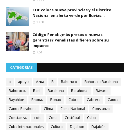
COE coloca nueve provincias y el Distrito
Nacional en alerta verde por lluvias...
13:58
Código Penal: ¿más presos o nuevas
garantías? Penalistas difieren sobre su
impacto
7:51
CATEGORIAS
a
apoyo
Azua
B
Bahoruco
Bahoruco Barahona
Bahoruco.
Baní
Barahona
Barahona-
Bávaro
Bayahibe
Bhona.
Bonao
Cabral
Cabrera
Canoa
Canoa Barahona
Clima
Clima Nacional
Constanza
Constanza.
cotu
Cotui
Cristóbal
Cuba
Cuba Internacionales
Cultura
Dajabon
Dajabón