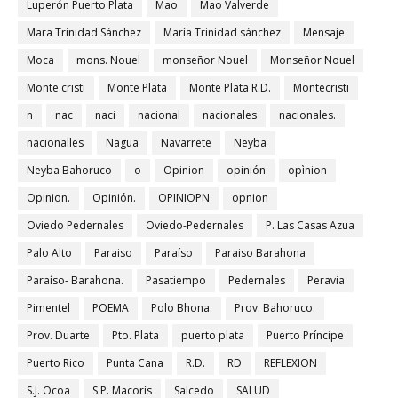
Luperón Puerto Plata
Mao
Mao Valverde
Mara Trinidad Sánchez
María Trinidad sánchez
Mensaje
Moca
mons. Nouel
monseñor Nouel
Monseñor Nouel
Monte cristi
Monte Plata
Monte Plata R.D.
Montecristi
n
nac
naci
nacional
nacionales
nacionales.
nacionalles
Nagua
Navarrete
Neyba
Neyba Bahoruco
o
Opinion
opinión
opìnion
Opinion.
Opinión.
OPINIOPN
opnion
Oviedo Pedernales
Oviedo-Pedernales
P. Las Casas Azua
Palo Alto
Paraiso
Paraíso
Paraiso Barahona
Paraíso- Barahona.
Pasatiempo
Pedernales
Peravia
Pimentel
POEMA
Polo Bhona.
Prov. Bahoruco.
Prov. Duarte
Pto. Plata
puerto plata
Puerto Príncipe
Puerto Rico
Punta Cana
R.D.
RD
REFLEXION
S.J. Ocoa
S.P. Macorís
Salcedo
SALUD