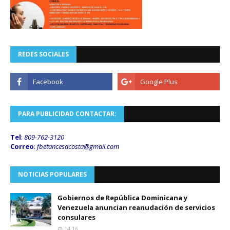
REDES SOCIALES
PARA PUBLICIDAD CONTACTAR:
Tel
:
809-762-3120
Correo
:
fbetancesacosta@gmail.
com
NOTICIAS POPULARES
Gobiernos de República Dominicana y
Venezuela anuncian reanudación de servicios
consulares
14:16