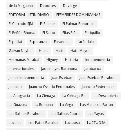
de la Maguana
Deportes
Duvergé
EDITORIAL LISTIN DIARIO
EFEMERIDES DOMINICANAS
El Cercado SJM
El Palmar
El Palmar Bahoruco
El Peñón Bhona.
El Seibo
Elías Piña
Enriquillo
Espaillat
Esperanza
Farandula
farándula
Galván Neyba
Haina
Haití
Hato Mayor
Hermanas Mirabal
Higuey
Historia
Independencia
Internacionales
Jaquimeyes Barahona
Jarabacoa
Jimaní Independencia
Juan Esteban
Juan Esteban Barahona
Juancho
Juancho Oviedo Pedernales
Juancho Pedernales
La Altagracia
La Ciénaga
La Ciénaga Bh.
La Descubierta
La Guázara
La Romana
La Vega
Las Matas de Farfán
Las Salinas Barahona
Las Salinas Cabral
Las Yayas
Locales
Los Patos Paraíso
Luctuosa
LUCTUOSA: