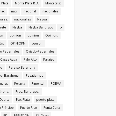
 Plata
Monte Plata R.D.
Montecristi
nac
naci
nacional
nacionales
nales.
nacionalles
Nagua
rete
Neyba
Neyba Bahoruco
o
on
opinión
opìnion
Opinion.
ón.
OPINIOPN
opnion
o Pedernales
Oviedo-Pedernales
s Casas Azua
Palo Alto
Paraiso
so
Paraiso Barahona
so- Barahona.
Pasatiempo
nales
Peravia
Pimentel
POEMA
Bhona.
Prov. Bahoruco.
 Duarte
Pto. Plata
puerto plata
o Príncipe
Puerto Rico
Punta Cana
RD
REFLEXION
S.J. Ocoa