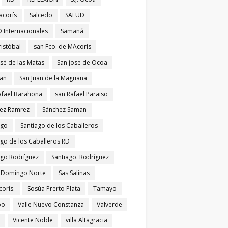
acorís
Salcedo
SALUD
 Internacionales
Samaná
ristóbal
san Fco. de MAcorís
osé de las Matas
San jose de Ocoa
uan
San Juan de la Maguana
afael Barahona
san Rafael Paraiso
ez Ramrez
Sánchez Saman
ago
Santiago de los Caballeros
ago de los Caballeros RD
ago Rodríguez
Santiago. Rodríguez
 Domingo Norte
Sas Salinas
corís.
Sosúa Prerto Plata
Tamayo
po
Valle Nuevo Constanza
Valverde
Vicente Noble
villa Altagracia