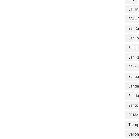
S.P. M
SALUD
San C
San J
San J
San R
Sánch
Santi
Santi
Santi
Santo
SF.Ma
Tiem
Verón