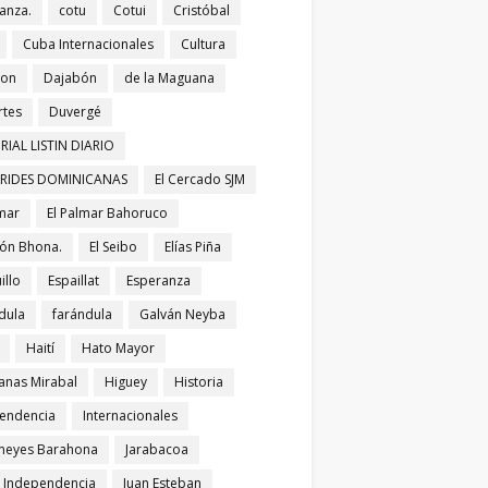
anza.
cotu
Cotui
Cristóbal
Cuba Internacionales
Cultura
bon
Dajabón
de la Maguana
tes
Duvergé
RIAL LISTIN DIARIO
ERIDES DOMINICANAS
El Cercado SJM
lmar
El Palmar Bahoruco
ñón Bhona.
El Seibo
Elías Piña
illo
Espaillat
Esperanza
dula
farándula
Galván Neyba
Haití
Hato Mayor
nas Mirabal
Higuey
Historia
endencia
Internacionales
meyes Barahona
Jarabacoa
í Independencia
Juan Esteban