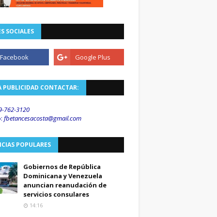
S SOCIALES
A PUBLICIDAD CONTACTAR:
9-762-3120
o
:
fbetancesacosta@gmail.
com
ICIAS POPULARES
Gobiernos de República
Dominicana y Venezuela
anuncian reanudación de
servicios consulares
14:16