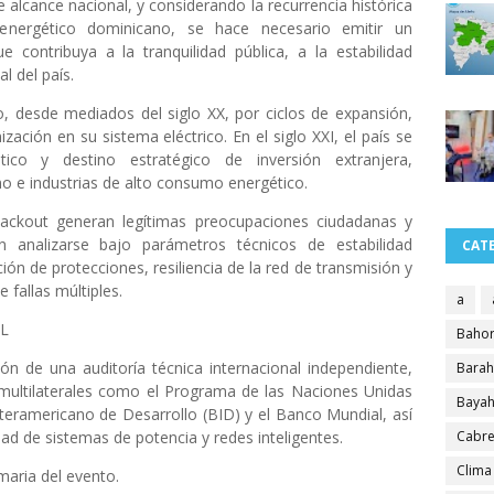
de alcance nacional, y considerando la recurrencia histórica
energético dominicano, se hace necesario emitir un
 contribuya a la tranquilidad pública, a la estabilidad
l del país.
, desde mediados del siglo XX, por ciclos de expansión,
zación en su sistema eléctrico. En el siglo XXI, el país se
ico y destino estratégico de inversión extranjera,
o e industrias de alto consumo energético.
lackout generan legítimas preocupaciones ciudadanas y
n analizarse bajo parámetros técnicos de estabilidad
CAT
ión de protecciones, resiliencia de la red de transmisión y
fallas múltiples.
a
L
Bahor
n de una auditoría técnica internacional independiente,
Bara
ltilaterales como el Programa de las Naciones Unidas
Bayah
teramericano de Desarrollo (BID) y el Banco Mundial, así
ad de sistemas de potencia y redes inteligentes.
Cabre
Clima
maria del evento.