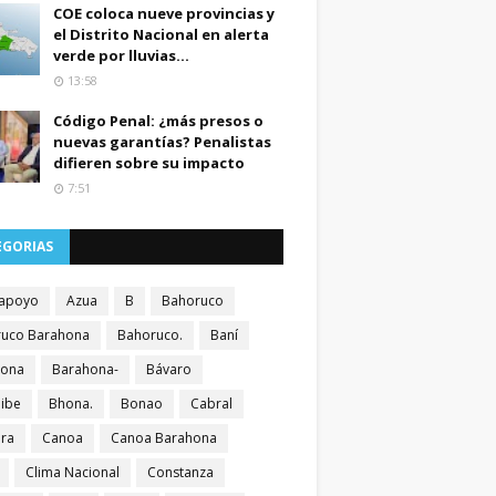
COE coloca nueve provincias y
el Distrito Nacional en alerta
verde por lluvias...
13:58
Código Penal: ¿más presos o
nuevas garantías? Penalistas
difieren sobre su impacto
7:51
EGORIAS
apoyo
Azua
B
Bahoruco
uco Barahona
Bahoruco.
Baní
hona
Barahona-
Bávaro
ibe
Bhona.
Bonao
Cabral
ra
Canoa
Canoa Barahona
Clima Nacional
Constanza