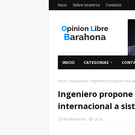
Inicio
Sobre nosotros
Contacto
INICIO
CATEGORIAS
CONT
Inicio
nacionales
Ingeniero propone una aud
Ingeniero propone 
internacional a sis
Félix Betances
13:26