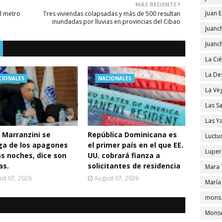
MÁS RECIENTE
Juan 
el metro
Tres viviendas colapsadas y más de 500 resultan
inundadas por lluvias en provincias del Cibao
Juanc
Juanc
La Ci
La De
CIONALES
NACIONALES
La Ve
Las S
Las Y
 Marranzini se
República Dominicana es
Luctu
ga de los apagones
el primer país en el que EE.
Luper
as noches, dice son
UU. cobrará fianza a
as.
solicitantes de residencia
Mara 
st 07, 2026
August 07, 2026
María
mons.
Monse