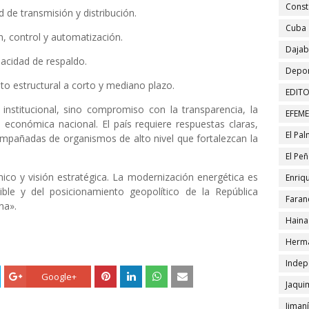
Const
d de transmisión y distribución.
Cuba
n, control y automatización.
Daja
pacidad de respaldo.
Depor
to estructural a corto y mediano plazo.
EDITO
d institucional, sino compromiso con la transparencia, la
EFEM
d económica nacional. El país requiere respuestas claras,
El Pa
ompañadas de organismos de alto nivel que fortalezcan la
El Pe
ico y visión estratégica. La modernización energética es
Enriqu
nible y del posicionamiento geopolítico de la República
Faran
na».
Haina
Herma
Indep
Google+
Jaqui
Jiman