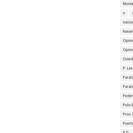
Monte
n
nacio
Navar
Opini
Opini
Ovied
P. La
Paraí
Paraí
Peder
Polo 
Prov.
Puert
R.D.