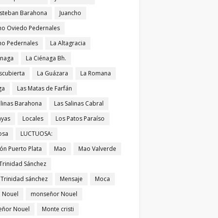
Esteban Barahona
Juancho
ho Oviedo Pedernales
ho Pedernales
La Altagracia
énaga
La Ciénaga Bh.
scubierta
La Guázara
La Romana
ga
Las Matas de Farfán
alinas Barahona
Las Salinas Cabral
ayas
Locales
Los Patos Paraíso
osa
LUCTUOSA:
ón Puerto Plata
Mao
Mao Valverde
Trinidad Sánchez
 Trinidad sánchez
Mensaje
Moca
 Nouel
monseñor Nouel
ñor Nouel
Monte cristi