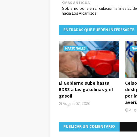
MÁS ANTIGUA
Gobierno pone en circulación la línea 2c d
hacia Los Alcarrizos
ENTRADAS QUE PUEDEN INTERESARTE
NACIONALES
NA
El Gobierno sube hasta
Celso
RD$3 a las gasolinas y el
desli
gasoil
por l
averí
August 07, 2026
Augu
PUBLICAR UN COMENTARIO