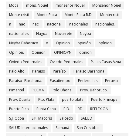
Moca
mons. Nouel
monseñor Nouel
Monseñor Nouel
Monte cristi
Monte Plata
Monte Plata R.D.
Montecristi
n
nac
naci
nacional
nacionales
nacionales.
nacionalles
Nagua
Navarrete
Neyba
Neyba Bahoruco
o
Opinion
opinión
opìnion
Opinion.
Opinión.
OPINIOPN
opnion
Oviedo Pedernales
Oviedo-Pedernales
P. Las Casas Azua
Palo Alto
Paraiso
Paraíso
Paraiso Barahona
Paraíso- Barahona.
Pasatiempo
Pedernales
Peravia
Pimentel
POEMA
Polo Bhona.
Prov. Bahoruco.
Prov. Duarte
Pto. Plata
puerto plata
Puerto Príncipe
Puerto Rico
Punta Cana
R.D.
RD
REFLEXION
S.J. Ocoa
S.P. Macorís
Salcedo
SALUD
SALUD Internacionales
Samaná
San Cristóbal