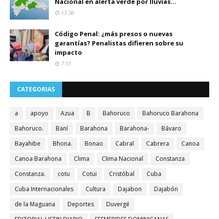
Nacional en alerta verde por lluvias...
13:58
Código Penal: ¿más presos o nuevas
garantías? Penalistas difieren sobre su
impacto
7:51
CATEGORIAS
a
apoyo
Azua
B
Bahoruco
Bahoruco Barahona
Bahoruco.
Baní
Barahona
Barahona-
Bávaro
Bayahibe
Bhona.
Bonao
Cabral
Cabrera
Canoa
Canoa Barahona
Clima
Clima Nacional
Constanza
Constanza.
cotu
Cotui
Cristóbal
Cuba
Cuba Internacionales
Cultura
Dajabon
Dajabón
de la Maguana
Deportes
Duvergé