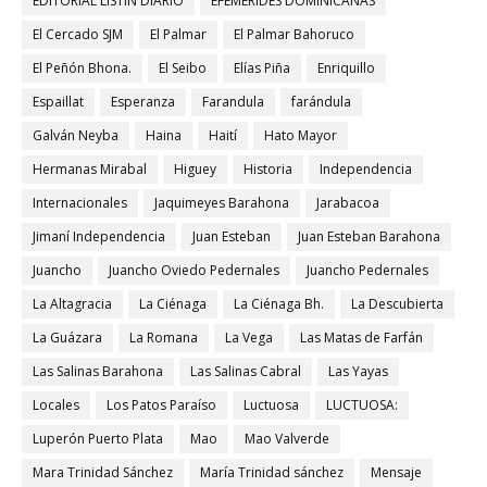
EDITORIAL LISTIN DIARIO
EFEMERIDES DOMINICANAS
El Cercado SJM
El Palmar
El Palmar Bahoruco
El Peñón Bhona.
El Seibo
Elías Piña
Enriquillo
Espaillat
Esperanza
Farandula
farándula
Galván Neyba
Haina
Haití
Hato Mayor
Hermanas Mirabal
Higuey
Historia
Independencia
Internacionales
Jaquimeyes Barahona
Jarabacoa
Jimaní Independencia
Juan Esteban
Juan Esteban Barahona
Juancho
Juancho Oviedo Pedernales
Juancho Pedernales
La Altagracia
La Ciénaga
La Ciénaga Bh.
La Descubierta
La Guázara
La Romana
La Vega
Las Matas de Farfán
Las Salinas Barahona
Las Salinas Cabral
Las Yayas
Locales
Los Patos Paraíso
Luctuosa
LUCTUOSA:
Luperón Puerto Plata
Mao
Mao Valverde
Mara Trinidad Sánchez
María Trinidad sánchez
Mensaje