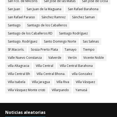
san Fco. de MAcorís
San José de las Matas
San jose de Ocoa
San Juan
San Juan de la Maguana
San Rafael Barahona
san Rafael Paraiso
Sánchez Ramrez
Sánchez Saman
Santiago
Santiago de los Caballeros
Santiago de los Caballeros RD
Santiago Rodríguez
Santiago. Rodríguez
Santo Domingo Norte
Sas Salinas
SF.Macorís.
Sosúa Prerto Plata
Tamayo
Tiempo
Valle Nuevo Constanza
Valverde
Verón
Vicente Noble
villa Altagracia
Villa Central
Villa Central Barahona
Villa Central Bh
Villa Central Bhona.
villa Gonzalez
Villa Isabela
Villa Jaragua
Villa Riva
Villa Vásquez
Villa Vásquez Monte cristi
Villarpando
Yamasá
Noticias aleatorias