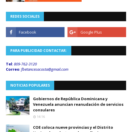
REDES SOCIALES
PARA PUBLICIDAD CONTACTAR:
Tel
:
809-762-3120
Correo
:
fbetancesacosta@gmail.
com
NOTICIAS POPULARES
Gobiernos de República Dominicana y
Venezuela anuncian reanudación de servicios
consulares
14:16
COE coloca nueve provincias y el Distrito