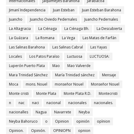
Internacionales
Jaquimeyes Barahona
Jarabacoa
Jimaní Independencia
Juan Esteban
Juan Esteban Barahona
Juancho
Juancho Oviedo Pedernales
Juancho Pedernales
La Altagracia
La Ciénaga
La Ciénaga Bh.
La Descubierta
La Guázara
La Romana
La Vega
Las Matas de Farfán
Las Salinas Barahona
Las Salinas Cabral
Las Yayas
Locales
Los Patos Paraíso
Luctuosa
LUCTUOSA:
Luperón Puerto Plata
Mao
Mao Valverde
Mara Trinidad Sánchez
María Trinidad sánchez
Mensaje
Moca
mons. Nouel
monseñor Nouel
Monseñor Nouel
Monte cristi
Monte Plata
Monte Plata R.D.
Montecristi
n
nac
naci
nacional
nacionales
nacionales.
nacionalles
Nagua
Navarrete
Neyba
Neyba Bahoruco
o
Opinion
opinión
opìnion
Opinion.
Opinión.
OPINIOPN
opnion