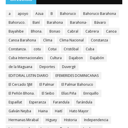
a
apoyo
Azua
B
Bahoruco
Bahoruco Barahona
Bahoruco.
Baní
Barahona
Barahona-
Bávaro
Bayahibe
Bhona.
Bonao
Cabral
Cabrera
Canoa
Canoa Barahona
Clima
Clima Nacional
Constanza
Constanza.
cotu
Cotui
Cristóbal
Cuba
Cuba Internacionales
Cultura
Dajabon
Dajabón
de la Maguana
Deportes
Duvergé
EDITORIAL LISTIN DIARIO
EFEMERIDES DOMINICANAS
El Cercado SJM
El Palmar
El Palmar Bahoruco
El Peñón Bhona.
El Seibo
Elías Piña
Enriquillo
Espaillat
Esperanza
Farandula
farándula
Galván Neyba
Haina
Haití
Hato Mayor
Hermanas Mirabal
Higuey
Historia
Independencia