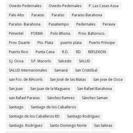
Oviedo Pedernales
Oviedo-Pedernales
P. Las Casas Azua
Palo Alto
Paraiso
Paraíso
Paraiso Barahona
Paraíso- Barahona.
Pasatiempo
Pedernales
Peravia
Pimentel
POEMA
Polo Bhona.
Prov. Bahoruco.
Prov. Duarte
Pto. Plata
puerto plata
Puerto Príncipe
Puerto Rico
Punta Cana
R.D.
RD
REFLEXION
S.J. Ocoa
S.P. Macorís
Salcedo
SALUD
SALUD Internacionales
Samaná
San Cristóbal
san Fco. de MAcorís
San José de las Matas
San jose de Ocoa
San Juan
San Juan de la Maguana
San Rafael Barahona
san Rafael Paraiso
Sánchez Ramrez
Sánchez Saman
Santiago
Santiago de los Caballeros
Santiago de los Caballeros RD
Santiago Rodríguez
Santiago. Rodríguez
Santo Domingo Norte
Sas Salinas