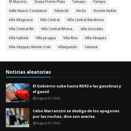
SF.Macorís.
Sosúa Prerto Plata
Tamayo
Tiempo
Valle Nuevo Constanza
Valverde
Verón
Vicente Noble
villa Altagracia
Villa Central
Villa Central Barahona
Villa Central Bh
Villa Central Bhona.
villa Gonzalez
Villa Isabela
Villa Jaragua
Villa Riva
Villa Vásquez
Villa Vásquez Monte cristi
Villarpando
Yamasá
Noticias aleatorias
El Gobierno sube hasta RD$3 a las gasolinas y
el gasoil
August 07, 2026
Celso Marranzini se desliga de los apagones
por las noches, dice son averías.
August 07, 2026