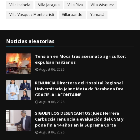
Villa Isabela
Villa Jaragua
Villa Riva
Villa Vásquez
Villa Vásquez Monte cristi
Villarpando
Yamasá
Noticias aleatorias
Tensión en Moca tras asesinato agricultor;
expulsan haitianos
August 06, 2026
RENUNCIA Directora del Hospital Regional
Universitario Jaime Mota de Barahona Dra.
GRACIELA LAFONTAINE.
August 06, 2026
SIGUEN LOS DESENCANTOS: Juez Herrera
Carbuccia renuncia a evaluación del CNM y
pone fin a 14 años en la Suprema Corte
August 06, 2026