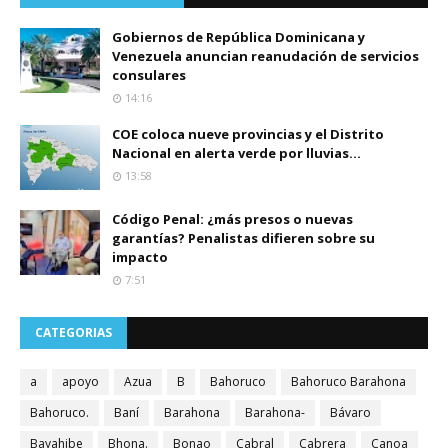
Gobiernos de República Dominicana y
Venezuela anuncian reanudación de servicios
consulares
14:16
COE coloca nueve provincias y el Distrito
Nacional en alerta verde por lluvias...
13:58
Código Penal: ¿más presos o nuevas
garantías? Penalistas difieren sobre su
impacto
7:51
CATEGORIAS
a
apoyo
Azua
B
Bahoruco
Bahoruco Barahona
Bahoruco.
Baní
Barahona
Barahona-
Bávaro
Bayahibe
Bhona.
Bonao
Cabral
Cabrera
Canoa