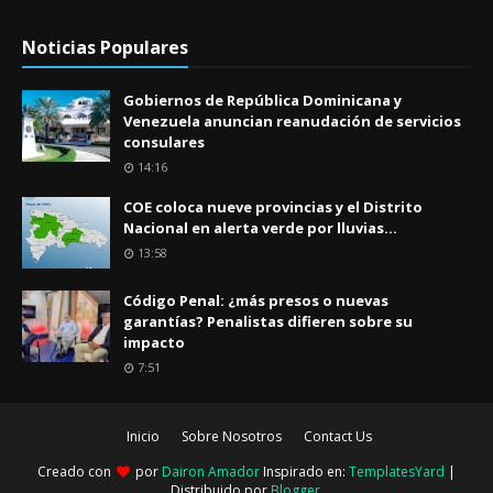
Noticias Populares
Gobiernos de República Dominicana y
Venezuela anuncian reanudación de servicios
consulares
14:16
COE coloca nueve provincias y el Distrito
Nacional en alerta verde por lluvias...
13:58
Código Penal: ¿más presos o nuevas
garantías? Penalistas difieren sobre su
impacto
7:51
Inicio
Sobre Nosotros
Contact Us
Creado con
por
Dairon Amador
Inspirado en:
TemplatesYard
|
Distribuido por
Blogger
.