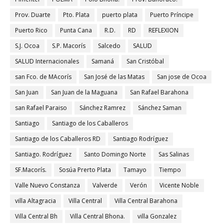
Prov. Duarte
Pto. Plata
puerto plata
Puerto Príncipe
Puerto Rico
Punta Cana
R.D.
RD
REFLEXION
S.J. Ocoa
S.P. Macorís
Salcedo
SALUD
SALUD Internacionales
Samaná
San Cristóbal
san Fco. de MAcorís
San José de las Matas
San jose de Ocoa
San Juan
San Juan de la Maguana
San Rafael Barahona
san Rafael Paraiso
Sánchez Ramrez
Sánchez Saman
Santiago
Santiago de los Caballeros
Santiago de los Caballeros RD
Santiago Rodríguez
Santiago. Rodríguez
Santo Domingo Norte
Sas Salinas
SF.Macorís.
Sosúa Prerto Plata
Tamayo
Tiempo
Valle Nuevo Constanza
Valverde
Verón
Vicente Noble
villa Altagracia
Villa Central
Villa Central Barahona
Villa Central Bh
Villa Central Bhona.
villa Gonzalez