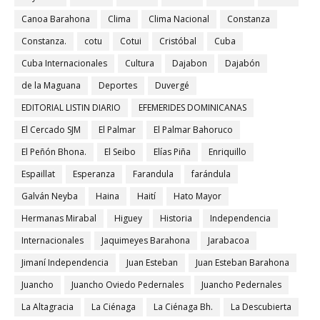
Canoa Barahona
Clima
Clima Nacional
Constanza
Constanza.
cotu
Cotui
Cristóbal
Cuba
Cuba Internacionales
Cultura
Dajabon
Dajabón
de la Maguana
Deportes
Duvergé
EDITORIAL LISTIN DIARIO
EFEMERIDES DOMINICANAS
El Cercado SJM
El Palmar
El Palmar Bahoruco
El Peñón Bhona.
El Seibo
Elías Piña
Enriquillo
Espaillat
Esperanza
Farandula
farándula
Galván Neyba
Haina
Haití
Hato Mayor
Hermanas Mirabal
Higuey
Historia
Independencia
Internacionales
Jaquimeyes Barahona
Jarabacoa
Jimaní Independencia
Juan Esteban
Juan Esteban Barahona
Juancho
Juancho Oviedo Pedernales
Juancho Pedernales
La Altagracia
La Ciénaga
La Ciénaga Bh.
La Descubierta