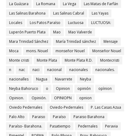
La Guázara
La Romana
La Vega
Las Matas de Farfán
Las Salinas Barahona
Las Salinas Cabral
Las Yayas
Locales
Los Patos Paraíso
Luctuosa
LUCTUOSA:
Luperón Puerto Plata
Mao
Mao Valverde
Mara Trinidad Sánchez
María Trinidad sánchez
Mensaje
Moca
mons. Nouel
monseñor Nouel
Monseñor Nouel
Monte cristi
Monte Plata
Monte Plata R.D.
Montecristi
n
nac
naci
nacional
nacionales
nacionales.
nacionalles
Nagua
Navarrete
Neyba
Neyba Bahoruco
o
Opinion
opinión
opìnion
Opinion.
Opinión.
OPINIOPN
opnion
Oviedo Pedernales
Oviedo-Pedernales
P. Las Casas Azua
Palo Alto
Paraiso
Paraíso
Paraiso Barahona
Paraíso- Barahona.
Pasatiempo
Pedernales
Peravia
Pimentel
POEMA
Polo Bhona.
Prov. Bahoruco.