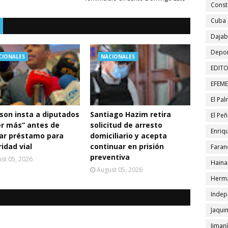
Const
Cuba
Daja
Depor
CIONALES
NACIONALES
EDITO
EFEM
El Pa
son insta a diputados
Santiago Hazim retira
El Pe
er más” antes de
solicitud de arresto
Enriqu
car préstamo para
domiciliario y acepta
idad vial
continuar en prisión
Faran
preventiva
st 05, 2026
Haina
August 05, 2026
Herma
Indep
Jaqui
Jiman