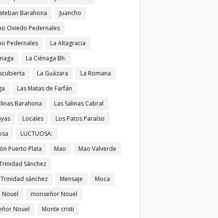
Esteban Barahona
Juancho
ho Oviedo Pedernales
ho Pedernales
La Altagracia
énaga
La Ciénaga Bh.
scubierta
La Guázara
La Romana
ga
Las Matas de Farfán
alinas Barahona
Las Salinas Cabral
ayas
Locales
Los Patos Paraíso
osa
LUCTUOSA:
ón Puerto Plata
Mao
Mao Valverde
Trinidad Sánchez
 Trinidad sánchez
Mensaje
Moca
 Nouel
monseñor Nouel
ñor Nouel
Monte cristi