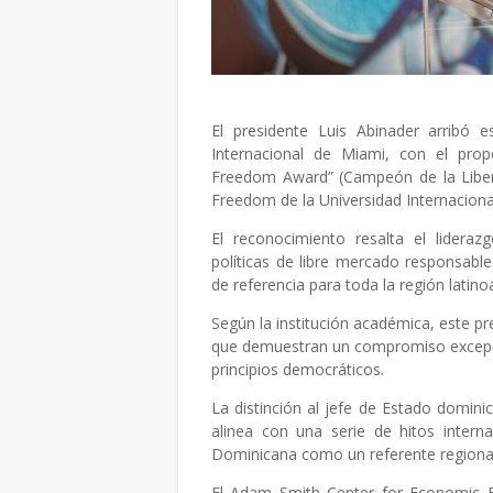
El presidente Luis Abinader arribó 
Internacional de Miami, con el prop
Freedom Award” (Campeón de la Liber
Freedom de la Universidad Internacional
El reconocimiento resalta el lidera
políticas de libre mercado responsab
de referencia para toda la región latin
Según la institución académica, este pr
que demuestran un compromiso excepci
principios democráticos.
La distinción al jefe de Estado domini
alinea con una serie de hitos intern
Dominicana como un referente regional 
El Adam Smith Center for Economic Fr