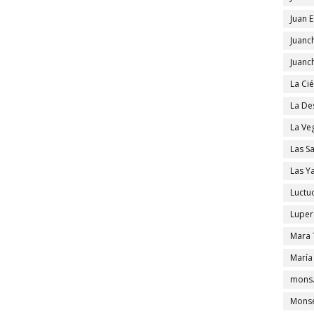
Juan 
Juanc
Juanc
La Ci
La De
La Ve
Las S
Las Y
Luctu
Luper
Mara 
María
mons.
Monse