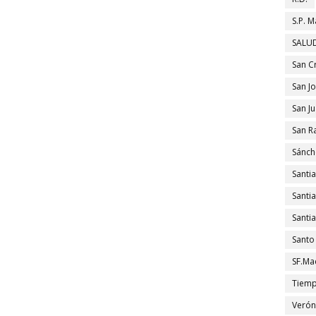
S.P. M
SALUD
San C
San J
San J
San R
Sánch
Santi
Santi
Santi
Santo
SF.Ma
Tiem
Verón