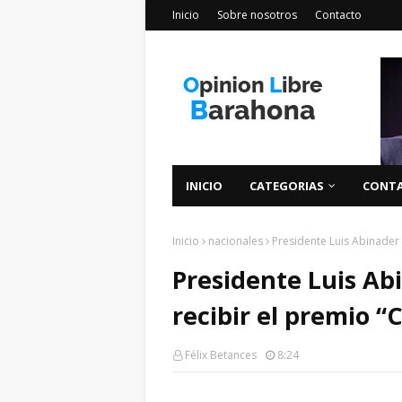
Inicio
Sobre nosotros
Contacto
INICIO
CATEGORIAS
CONT
Inicio
nacionales
Presidente Luis Abinader
Presidente Luis Ab
recibir el premio 
Félix Betances
8:24