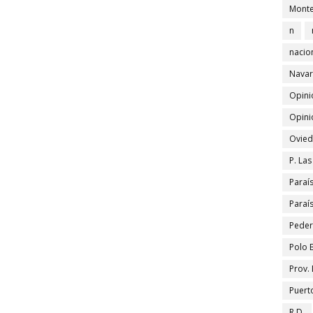
Monte
n
nacio
Navar
Opini
Opini
Ovied
P. La
Paraí
Paraí
Peder
Polo 
Prov.
Puert
R.D.