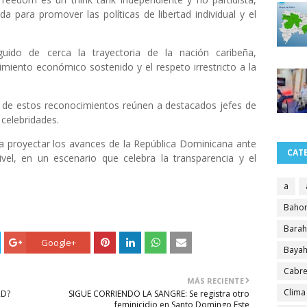
a para promover las políticas de libertad individual y el
ido de cerca la trayectoria de la nación caribeña,
imiento económico sostenido y el respeto irrestricto a la
a de estos reconocimientos reúnen a destacados jefes de
 celebridades.
a proyectar los avances de la República Dominicana ante
CAT
ivel, en un escenario que celebra la transparencia y el
a
Bahor
Bara
Google+
Bayah
Cabre
MÁS RECIENTE
Clima
RD?
SIGUE CORRIENDO LA SANGRE: Se registra otro
feminicidio en Santo Domingo Este