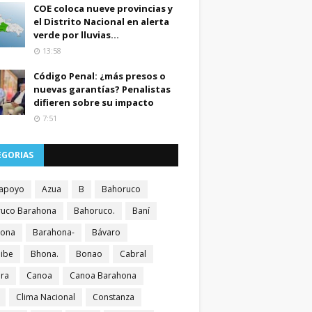
COE coloca nueve provincias y
el Distrito Nacional en alerta
verde por lluvias...
13:58
Código Penal: ¿más presos o
nuevas garantías? Penalistas
difieren sobre su impacto
7:51
EGORIAS
apoyo
Azua
B
Bahoruco
uco Barahona
Bahoruco.
Baní
hona
Barahona-
Bávaro
ibe
Bhona.
Bonao
Cabral
ra
Canoa
Canoa Barahona
Clima Nacional
Constanza