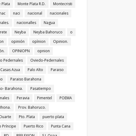
 Plata
Monte Plata R.D.
Montecristi
nac
naci
nacional
nacionales
nales.
nacionalles
Nagua
rete
Neyba
Neyba Bahoruco
o
on
opinión
opìnion
Opinion.
ón.
OPINIOPN
opnion
o Pedernales
Oviedo-Pedernales
s Casas Azua
Palo Alto
Paraiso
so
Paraiso Barahona
so- Barahona.
Pasatiempo
nales
Peravia
Pimentel
POEMA
Bhona.
Prov. Bahoruco.
 Duarte
Pto. Plata
puerto plata
o Príncipe
Puerto Rico
Punta Cana
RD
REFLEXION
S.J. Ocoa