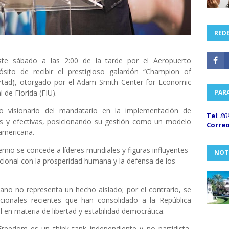
REDE
este sábado a las 2:00 de la tarde por el Aeropuerto
ósito de recibir el prestigioso galardón “Champion of
tad), otorgado por el Adam Smith Center for Economic
 de Florida (FIU).
PAR
zgo visionario del mandatario en la implementación de
Tel
:
80
les y efectivas, posicionando su gestión como un modelo
Corre
oamericana.
emio se concede a líderes mundiales y figuras influyentes
NOT
onal con la prosperidad humana y la defensa de los
cano no representa un hecho aislado; por el contrario, se
acionales recientes que han consolidado a la República
en materia de libertad y estabilidad democrática.
eedom es un think tank independiente y no partidista,