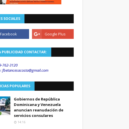
S SOCIALES
A PUBLICIDAD CONTACTAR:
9-762-3120
o
:
fbetancesacosta@gmail.
com
ICIAS POPULARES
Gobiernos de República
Dominicana y Venezuela
anuncian reanudación de
servicios consulares
14:16