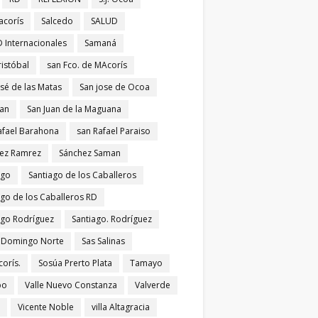
acorís
Salcedo
SALUD
 Internacionales
Samaná
ristóbal
san Fco. de MAcorís
osé de las Matas
San jose de Ocoa
uan
San Juan de la Maguana
afael Barahona
san Rafael Paraiso
ez Ramrez
Sánchez Saman
ago
Santiago de los Caballeros
ago de los Caballeros RD
ago Rodríguez
Santiago. Rodríguez
 Domingo Norte
Sas Salinas
corís.
Sosúa Prerto Plata
Tamayo
po
Valle Nuevo Constanza
Valverde
Vicente Noble
villa Altagracia