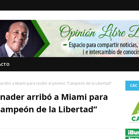
ACTO
 arribó a Miami para recibir el premio “Campeón de la Libertad”
CAC
inader arribó a Miami para
“Campeón de la Libertad”