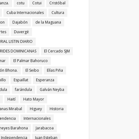
anza.
cotu
Cotui
Cristóbal
Cuba Internacionales
Cultura
bon
Dajabón
de la Maguana
tes
Duvergé
RIAL LISTIN DIARIO
ERIDES DOMINICANAS
El Cercado SJM
lmar
El Palmar Bahoruco
ñón Bhona.
El Seibo
Elías Piña
illo
Espaillat
Esperanza
dula
farándula
Galván Neyba
Haití
Hato Mayor
nas Mirabal
Higuey
Historia
endencia
Internacionales
meyes Barahona
Jarabacoa
í Independencia
Juan Esteban