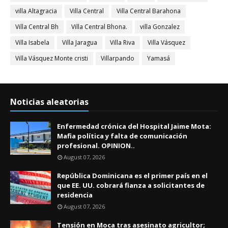
villa Altagracia
Villa Central
Villa Central Barahona
Villa Central Bh
Villa Central Bhona.
villa Gonzalez
Villa Isabela
Villa Jaragua
Villa Riva
Villa Vásquez
Villa Vásquez Monte cristi
Villarpando
Yamasá
Noticias aleatorias
Enfermedad crónica del Hospital Jaime Mota:
Mafia política y falta de comunicación
profesional. OPINION..
August 07, 2026
República Dominicana es el primer país en el
que EE. UU. cobrará fianza a solicitantes de
residencia
August 07, 2026
Tensión en Moca tras asesinato agricultor;