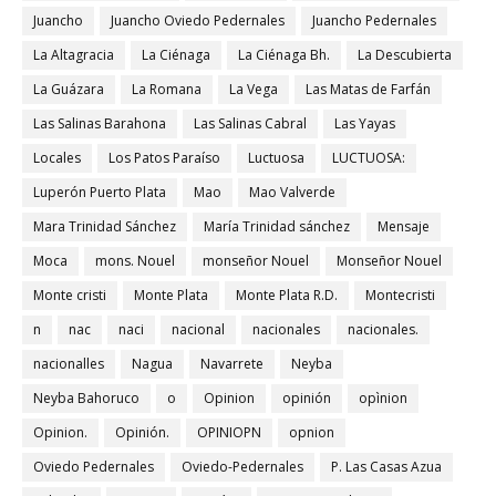
Juancho
Juancho Oviedo Pedernales
Juancho Pedernales
La Altagracia
La Ciénaga
La Ciénaga Bh.
La Descubierta
La Guázara
La Romana
La Vega
Las Matas de Farfán
Las Salinas Barahona
Las Salinas Cabral
Las Yayas
Locales
Los Patos Paraíso
Luctuosa
LUCTUOSA:
Luperón Puerto Plata
Mao
Mao Valverde
Mara Trinidad Sánchez
María Trinidad sánchez
Mensaje
Moca
mons. Nouel
monseñor Nouel
Monseñor Nouel
Monte cristi
Monte Plata
Monte Plata R.D.
Montecristi
n
nac
naci
nacional
nacionales
nacionales.
nacionalles
Nagua
Navarrete
Neyba
Neyba Bahoruco
o
Opinion
opinión
opìnion
Opinion.
Opinión.
OPINIOPN
opnion
Oviedo Pedernales
Oviedo-Pedernales
P. Las Casas Azua