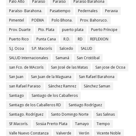
Palo Alto
Paraiso
Paraíso
Paraiso Barahona
Paraíso- Barahona.
Pasatiempo
Pedernales
Peravia
Pimentel
POEMA
Polo Bhona.
Prov. Bahoruco.
Prov. Duarte
Pto. Plata
puerto plata
Puerto Príncipe
Puerto Rico
Punta Cana
R.D.
RD
REFLEXION
S.J. Ocoa
S.P. Macorís
Salcedo
SALUD
SALUD Internacionales
Samaná
San Cristóbal
san Fco. de MAcorís
San José de las Matas
San jose de Ocoa
San Juan
San Juan de la Maguana
San Rafael Barahona
san Rafael Paraiso
Sánchez Ramrez
Sánchez Saman
Santiago
Santiago de los Caballeros
Santiago de los Caballeros RD
Santiago Rodríguez
Santiago. Rodríguez
Santo Domingo Norte
Sas Salinas
SF.Macorís.
Sosúa Prerto Plata
Tamayo
Tiempo
Valle Nuevo Constanza
Valverde
Verón
Vicente Noble