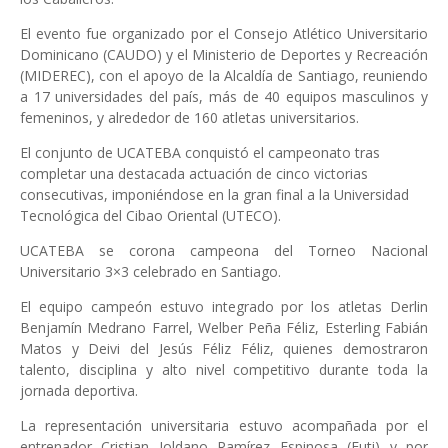
El evento fue organizado por el Consejo Atlético Universitario
Dominicano (CAUDO) y el Ministerio de Deportes y Recreación
(MIDEREC), con el apoyo de la Alcaldía de Santiago, reuniendo
a 17 universidades del país, más de 40 equipos masculinos y
femeninos, y alrededor de 160 atletas universitarios.
El conjunto de UCATEBA conquistó el campeonato tras
completar una destacada actuación de cinco victorias
consecutivas, imponiéndose en la gran final a la Universidad
Tecnológica del Cibao Oriental (UTECO).
UCATEBA se corona campeona del Torneo Nacional
Universitario 3×3 celebrado en Santiago.
El equipo campeón estuvo integrado por los atletas Derlin
Benjamín Medrano Farrel, Welber Peña Féliz, Esterling Fabián
Matos y Deivi del Jesús Féliz Féliz, quienes demostraron
talento, disciplina y alto nivel competitivo durante toda la
jornada deportiva.
La representación universitaria estuvo acompañada por el
entrenador Cristian Joldano Ramírez Espinosa (Futi) y por