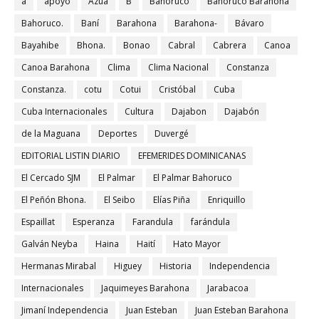
a
apoyo
Azua
B
Bahoruco
Bahoruco Barahona
Bahoruco.
Baní
Barahona
Barahona-
Bávaro
Bayahibe
Bhona.
Bonao
Cabral
Cabrera
Canoa
Canoa Barahona
Clima
Clima Nacional
Constanza
Constanza.
cotu
Cotui
Cristóbal
Cuba
Cuba Internacionales
Cultura
Dajabon
Dajabón
de la Maguana
Deportes
Duvergé
EDITORIAL LISTIN DIARIO
EFEMERIDES DOMINICANAS
El Cercado SJM
El Palmar
El Palmar Bahoruco
El Peñón Bhona.
El Seibo
Elías Piña
Enriquillo
Espaillat
Esperanza
Farandula
farándula
Galván Neyba
Haina
Haití
Hato Mayor
Hermanas Mirabal
Higuey
Historia
Independencia
Internacionales
Jaquimeyes Barahona
Jarabacoa
Jimaní Independencia
Juan Esteban
Juan Esteban Barahona