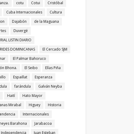
anza.
cotu
Cotui
Cristóbal
Cuba Internacionales
Cultura
bon
Dajabón
de la Maguana
tes
Duvergé
RIAL LISTIN DIARIO
ERIDES DOMINICANAS
El Cercado SJM
lmar
El Palmar Bahoruco
ñón Bhona.
El Seibo
Elías Piña
illo
Espaillat
Esperanza
dula
farándula
Galván Neyba
Haití
Hato Mayor
nas Mirabal
Higuey
Historia
endencia
Internacionales
meyes Barahona
Jarabacoa
í Independencia
Juan Esteban