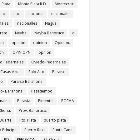
 Plata
Monte Plata R.D.
Montecristi
nac
naci
nacional
nacionales
nales.
nacionalles
Nagua
rete
Neyba
Neyba Bahoruco
o
on
opinión
opìnion
Opinion.
ón.
OPINIOPN
opnion
o Pedernales
Oviedo-Pedernales
s Casas Azua
Palo Alto
Paraiso
so
Paraiso Barahona
so- Barahona.
Pasatiempo
nales
Peravia
Pimentel
POEMA
Bhona.
Prov. Bahoruco.
 Duarte
Pto. Plata
puerto plata
o Príncipe
Puerto Rico
Punta Cana
RD
REFLEXION
S.J. Ocoa