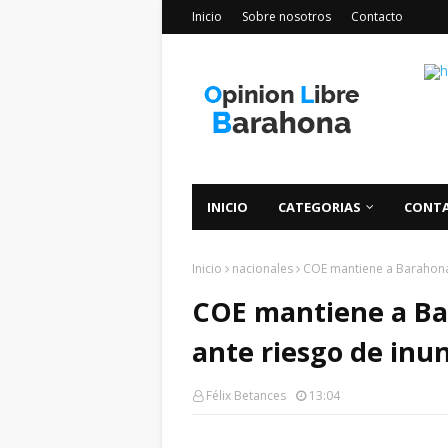
Inicio
Sobre nosotros
Contacto
INICIO
CATEGORIAS
CONT
Inicio
nacionales
COE mantiene a Barahona 
COE mantiene a Ba
ante riesgo de inun
Félix Betances
13:04