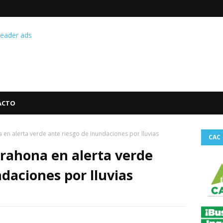
ACTO
en alerta verde ante riesgo de inundaciones por lluvias
CAC
rahona en alerta verde
daciones por lluvias