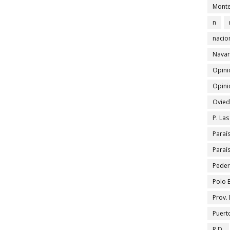
Monte
n
nacio
Navar
Opini
Opini
Ovied
P. La
Paraí
Paraí
Peder
Polo 
Prov.
Puert
R.D.