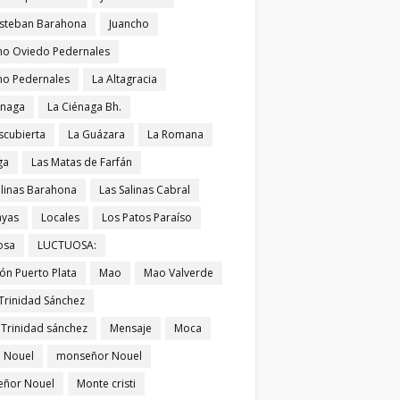
Esteban Barahona
Juancho
ho Oviedo Pedernales
ho Pedernales
La Altagracia
énaga
La Ciénaga Bh.
scubierta
La Guázara
La Romana
ga
Las Matas de Farfán
alinas Barahona
Las Salinas Cabral
ayas
Locales
Los Patos Paraíso
osa
LUCTUOSA:
ón Puerto Plata
Mao
Mao Valverde
Trinidad Sánchez
 Trinidad sánchez
Mensaje
Moca
 Nouel
monseñor Nouel
ñor Nouel
Monte cristi