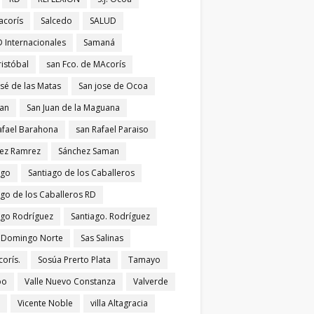
acorís
Salcedo
SALUD
 Internacionales
Samaná
ristóbal
san Fco. de MAcorís
osé de las Matas
San jose de Ocoa
uan
San Juan de la Maguana
afael Barahona
san Rafael Paraiso
ez Ramrez
Sánchez Saman
ago
Santiago de los Caballeros
ago de los Caballeros RD
ago Rodríguez
Santiago. Rodríguez
 Domingo Norte
Sas Salinas
corís.
Sosúa Prerto Plata
Tamayo
po
Valle Nuevo Constanza
Valverde
Vicente Noble
villa Altagracia