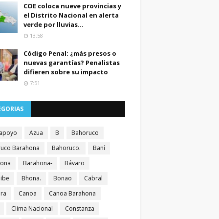
COE coloca nueve provincias y
el Distrito Nacional en alerta
verde por lluvias...
13:58
Código Penal: ¿más presos o
nuevas garantías? Penalistas
difieren sobre su impacto
7:51
EGORIAS
apoyo
Azua
B
Bahoruco
uco Barahona
Bahoruco.
Baní
hona
Barahona-
Bávaro
ibe
Bhona.
Bonao
Cabral
ra
Canoa
Canoa Barahona
Clima Nacional
Constanza