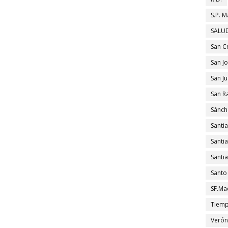
S.P. M
SALUD
San C
San J
San J
San R
Sánch
Santi
Santi
Santi
Santo
SF.Ma
Tiem
Verón