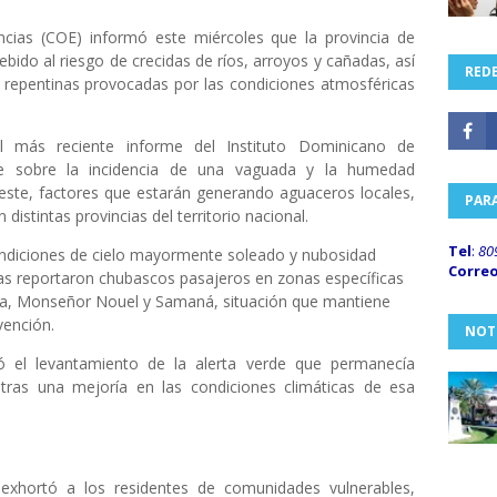
cias (COE) informó este miércoles que la provincia de
bido al riesgo de crecidas de ríos, arroyos y cañadas, así
REDE
 repentinas provocadas por las condiciones atmosféricas
l más reciente informe del Instituto Dominicano de
te sobre la incidencia de una vaguada y la humedad
reste, factores que estarán generando aguaceros locales,
PAR
distintas provincias del territorio nacional.
Tel
:
80
ondiciones de cielo mayormente soleado y nubosidad
Corre
cas reportaron chubascos pasajeros en zonas específicas
oa, Monseñor Nouel y Samaná, situación que mantiene
vención.
NOT
ó el levantamiento de la alerta verde que permanecía
 tras una mejoría en las condiciones climáticas de esa
exhortó a los residentes de comunidades vulnerables,