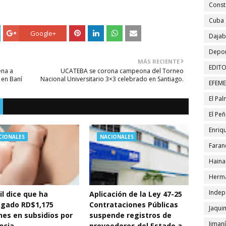
Const
Cuba
Google+
Daja
Depor
MÁS RECIENTE
EDITO
ena a
UCATEBA se corona campeona del Torneo
 en Baní
Nacional Universitario 3×3 celebrado en Santiago.
EFEM
El Pa
El Pe
Enriqu
CIONALES
NACIONALES
Faran
Haina
Herma
Indep
ril dice que ha
Aplicación de la Ley 47-25
egado RD$1,175
Contrataciones Públicas
Jaqui
nes en subsidios por
suspende registros de
Jiman
ncia
proveedores del Estado a