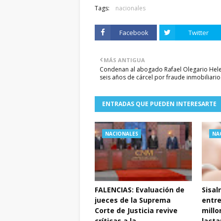
Tags:
nacionales
Facebook
Twitter
MÁS ANTIGUA
Condenan al abogado Rafael Olegario Hel
seis años de cárcel por fraude inmobiliario
ENTRADAS QUE PUEDEN INTERESARTE
NACIONALES
NA
FALENCIAS: Evaluación de
Sisal
jueces de la Suprema
entr
Corte de Justicia revive
millo
críticas a la
lacta