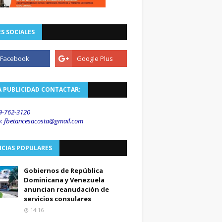
S SOCIALES
A PUBLICIDAD CONTACTAR:
9-762-3120
o
:
fbetancesacosta@gmail.
com
ICIAS POPULARES
Gobiernos de República
Dominicana y Venezuela
anuncian reanudación de
servicios consulares
14:16