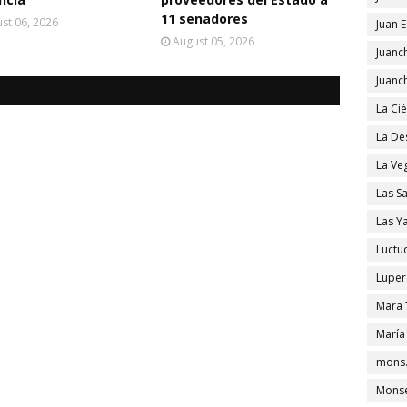
11 senadores
st 06, 2026
Juan 
August 05, 2026
Juanc
Juanc
La Ci
La De
La Ve
Las S
Las Y
Luctu
Luper
Mara 
María
mons.
Monse