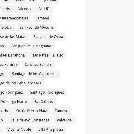
acorís
Salcedo
SALUD
 Internacionales
Samaná
ristóbal
san Fco. de MAcorís
osé de las Matas
San jose de Ocoa
uan
San Juan de la Maguana
afael Barahona
san Rafael Paraiso
ez Ramrez
Sánchez Saman
ago
Santiago de los Caballeros
ago de los Caballeros RD
ago Rodríguez
Santiago. Rodríguez
 Domingo Norte
Sas Salinas
corís.
Sosúa Prerto Plata
Tamayo
po
Valle Nuevo Constanza
Valverde
Vicente Noble
villa Altagracia