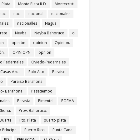
 Plata
Monte Plata R.D.
Montecristi
nac
naci
nacional
nacionales
nales.
nacionalles
Nagua
rete
Neyba
Neyba Bahoruco
o
on
opinión
opìnion
Opinion.
ón.
OPINIOPN
opnion
o Pedernales
Oviedo-Pedernales
s Casas Azua
Palo Alto
Paraiso
so
Paraiso Barahona
so- Barahona.
Pasatiempo
nales
Peravia
Pimentel
POEMA
Bhona.
Prov. Bahoruco.
 Duarte
Pto. Plata
puerto plata
o Príncipe
Puerto Rico
Punta Cana
RD
REFLEXION
S.J. Ocoa