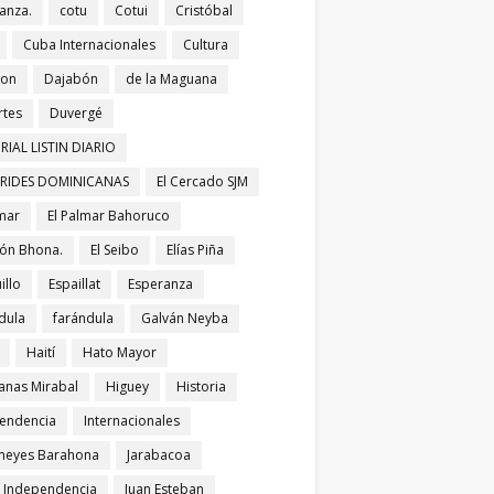
anza.
cotu
Cotui
Cristóbal
Cuba Internacionales
Cultura
bon
Dajabón
de la Maguana
tes
Duvergé
RIAL LISTIN DIARIO
ERIDES DOMINICANAS
El Cercado SJM
lmar
El Palmar Bahoruco
ñón Bhona.
El Seibo
Elías Piña
illo
Espaillat
Esperanza
dula
farándula
Galván Neyba
Haití
Hato Mayor
nas Mirabal
Higuey
Historia
endencia
Internacionales
meyes Barahona
Jarabacoa
í Independencia
Juan Esteban