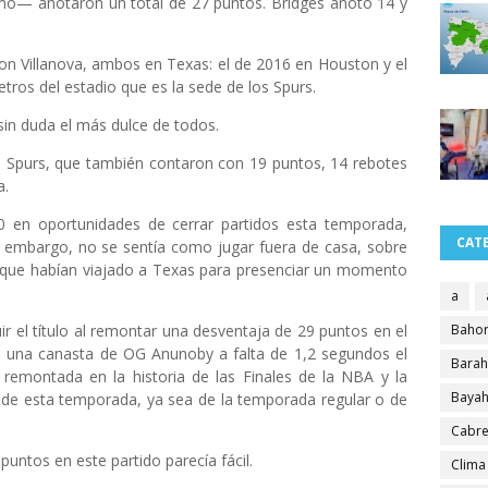
smo— anotaron un total de 27 puntos. Bridges anotó 14 y
on Villanova, ambos en Texas: el de 2016 en Houston y el
tros del estadio que es la sede de los Spurs.
e sin duda el más dulce de todos.
s Spurs, que también contaron con 19 puntos, 14 rebotes
a.
0 en oportunidades de cerrar partidos esta temporada,
CAT
n embargo, no se sentía como jugar fuera de casa, sobre
s que habían viajado a Texas para presenciar un momento
a
 el título al remontar una desventaja de 29 puntos en el
Bahor
n una canasta de OG Anunoby a falta de 1,2 segundos el
Bara
 remontada en la historia de las Finales de la NBA y la
Bayah
 de esta temporada, ya sea de la temporada regular o de
Cabre
ntos en este partido parecía fácil.
Clima