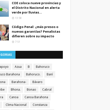
COE coloca nueve provincias y
el Distrito Nacional en alerta
verde por lluvias...
13:58
Código Penal: ¿más presos o
nuevas garantías? Penalistas
difieren sobre su impacto
7:51
EGORIAS
apoyo
Azua
B
Bahoruco
uco Barahona
Bahoruco.
Baní
hona
Barahona-
Bávaro
ibe
Bhona.
Bonao
Cabral
ra
Canoa
Canoa Barahona
Clima Nacional
Constanza