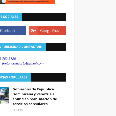
S SOCIALES
A PUBLICIDAD CONTACTAR:
9-762-3120
o
:
fbetancesacosta@gmail.
com
ICIAS POPULARES
Gobiernos de República
Dominicana y Venezuela
anuncian reanudación de
servicios consulares
14:16