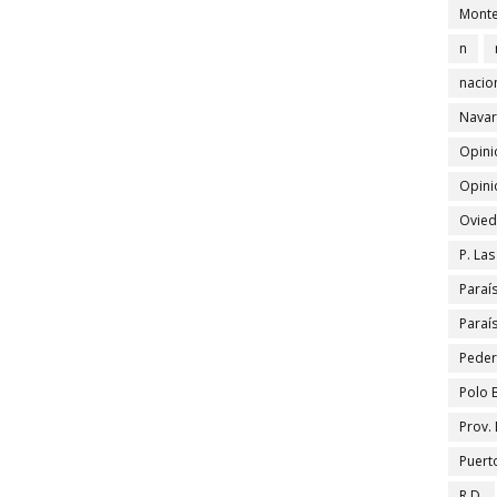
Monte
n
nacio
Navar
Opini
Opini
Ovied
P. La
Paraí
Paraí
Peder
Polo 
Prov.
Puert
R.D.