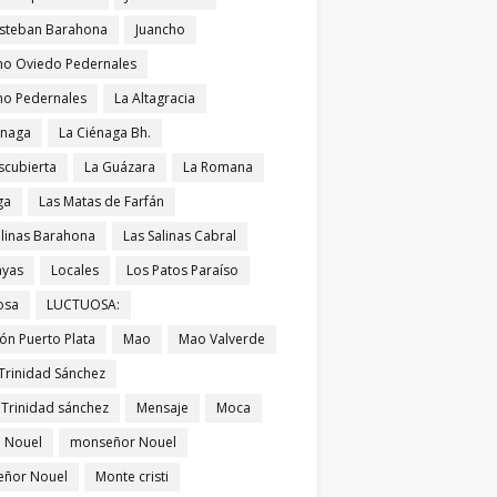
Esteban Barahona
Juancho
ho Oviedo Pedernales
ho Pedernales
La Altagracia
énaga
La Ciénaga Bh.
scubierta
La Guázara
La Romana
ga
Las Matas de Farfán
alinas Barahona
Las Salinas Cabral
ayas
Locales
Los Patos Paraíso
osa
LUCTUOSA:
ón Puerto Plata
Mao
Mao Valverde
Trinidad Sánchez
 Trinidad sánchez
Mensaje
Moca
 Nouel
monseñor Nouel
ñor Nouel
Monte cristi