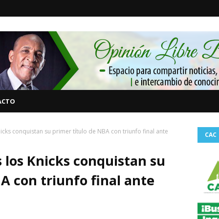
ACTO
cks conquistan su primer título de NBA con triunfo final ante
CAC
 los Knicks conquistan su
A con triunfo final ante