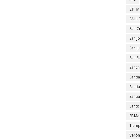
S.P. M
SALUD
San C
San J
San J
San R
Sánch
Santi
Santi
Santi
Santo
SF.Ma
Tiem
Verón