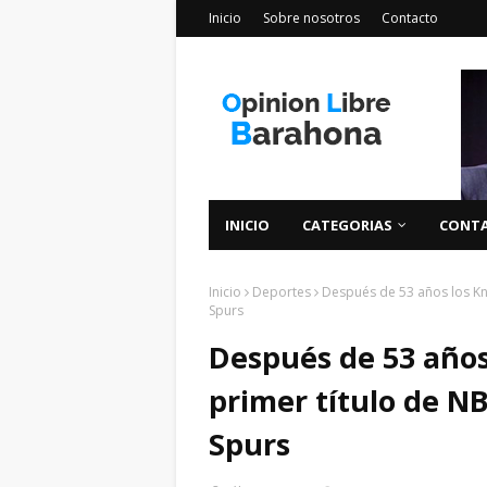
Inicio
Sobre nosotros
Contacto
INICIO
CATEGORIAS
CONT
Inicio
Deportes
Después de 53 años los Kni
Spurs
Después de 53 años
primer título de NB
Spurs