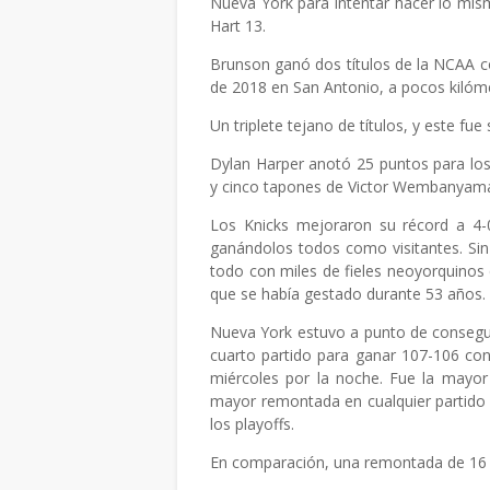
Nueva York para intentar hacer lo mi
Hart 13.
Brunson ganó dos títulos de la NCAA c
de 2018 en San Antonio, a pocos kilóme
Un triplete tejano de títulos, y este fu
Dylan Harper anotó 25 puntos para lo
y cinco tapones de Victor Wembanyam
Los Knicks mejoraron su récord a 4-
ganándolos todos como visitantes. Si
todo con miles de fieles neoyorquino
que se había gestado durante 53 años.
Nueva York estuvo a punto de conseguir
cuarto partido para ganar 107-106 co
miércoles por la noche. Fue la mayor
mayor remontada en cualquier partido
los playoffs.
En comparación, una remontada de 16 pu