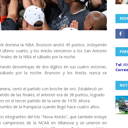
REDE
rk domina la NBA. Brunson anotó 45 puntos, incluyendo
 último cuarto, y los Knicks vencieron a los San Antonio
PAR
 Finales de la NBA el sábado por la noche.
Tel
:
80
tando desventajas de dos dígitos en sus cuatro victorias.
Corre
sábado por la noche. Brunson y los Knicks nunca se
NOT
era, cerró el partido con broche de oro. Estableció un
tido de las finales; el anterior era de 38 puntos, logrado
rs en el tercer partido de la serie de 1970. Ahora
rumbo de la franquicia cuando llegó hace cuatro años.
s integrantes del trío “Nova Knicks”, que también incluye
on campeones de la NCAA en Villanova y se unieron en