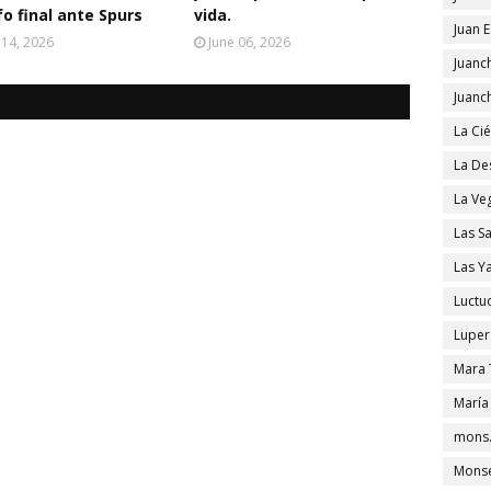
fo final ante Spurs
vida.
Juan 
 14, 2026
June 06, 2026
Juanc
Juanc
La Ci
La De
La Ve
Las S
Las Y
Luctu
Luper
Mara 
María
mons.
Monse