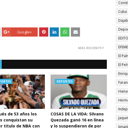
Const
Cuba
Daja
Depor
Google+
EDITO
EFEM
MÁS RECIENTE
El Pa
El Pe
Enriqu
PORTES
DEPORTES
Faran
Haina
Herma
Indep
és de 53 años los
COSAS DE LA VIDA: Silvano
Jaqui
s conquistan su
Quezada ganó 16 en línea
r título de NBA con
y lo suspendieron de por
Jiman