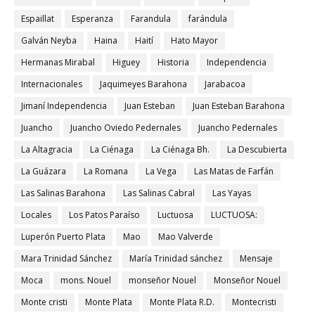
Espaillat
Esperanza
Farandula
farándula
Galván Neyba
Haina
Haití
Hato Mayor
Hermanas Mirabal
Higuey
Historia
Independencia
Internacionales
Jaquimeyes Barahona
Jarabacoa
Jimaní Independencia
Juan Esteban
Juan Esteban Barahona
Juancho
Juancho Oviedo Pedernales
Juancho Pedernales
La Altagracia
La Ciénaga
La Ciénaga Bh.
La Descubierta
La Guázara
La Romana
La Vega
Las Matas de Farfán
Las Salinas Barahona
Las Salinas Cabral
Las Yayas
Locales
Los Patos Paraíso
Luctuosa
LUCTUOSA:
Luperón Puerto Plata
Mao
Mao Valverde
Mara Trinidad Sánchez
María Trinidad sánchez
Mensaje
Moca
mons. Nouel
monseñor Nouel
Monseñor Nouel
Monte cristi
Monte Plata
Monte Plata R.D.
Montecristi