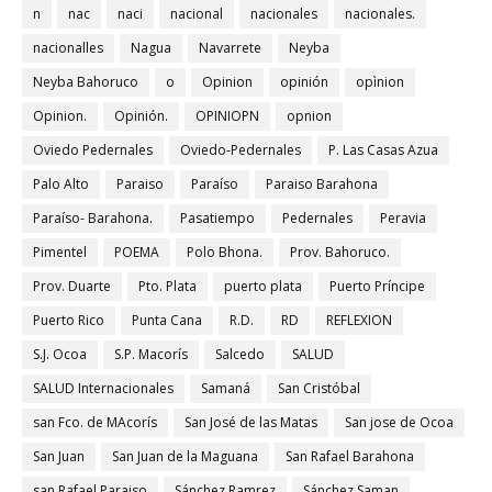
n
nac
naci
nacional
nacionales
nacionales.
nacionalles
Nagua
Navarrete
Neyba
Neyba Bahoruco
o
Opinion
opinión
opìnion
Opinion.
Opinión.
OPINIOPN
opnion
Oviedo Pedernales
Oviedo-Pedernales
P. Las Casas Azua
Palo Alto
Paraiso
Paraíso
Paraiso Barahona
Paraíso- Barahona.
Pasatiempo
Pedernales
Peravia
Pimentel
POEMA
Polo Bhona.
Prov. Bahoruco.
Prov. Duarte
Pto. Plata
puerto plata
Puerto Príncipe
Puerto Rico
Punta Cana
R.D.
RD
REFLEXION
S.J. Ocoa
S.P. Macorís
Salcedo
SALUD
SALUD Internacionales
Samaná
San Cristóbal
san Fco. de MAcorís
San José de las Matas
San jose de Ocoa
San Juan
San Juan de la Maguana
San Rafael Barahona
san Rafael Paraiso
Sánchez Ramrez
Sánchez Saman