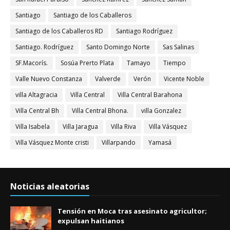
Santiago
Santiago de los Caballeros
Santiago de los Caballeros RD
Santiago Rodríguez
Santiago. Rodríguez
Santo Domingo Norte
Sas Salinas
SF.Macorís.
Sosúa Prerto Plata
Tamayo
Tiempo
Valle Nuevo Constanza
Valverde
Verón
Vicente Noble
villa Altagracia
Villa Central
Villa Central Barahona
Villa Central Bh
Villa Central Bhona.
villa Gonzalez
Villa Isabela
Villa Jaragua
Villa Riva
Villa Vásquez
Villa Vásquez Monte cristi
Villarpando
Yamasá
Noticias aleatorias
Tensión en Moca tras asesinato agricultor;
expulsan haitianos