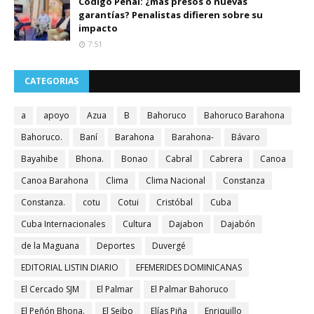
Código Penal: ¿más presos o nuevas
garantías? Penalistas difieren sobre su
impacto
7:51
CATEGORIAS
a
apoyo
Azua
B
Bahoruco
Bahoruco Barahona
Bahoruco.
Baní
Barahona
Barahona-
Bávaro
Bayahibe
Bhona.
Bonao
Cabral
Cabrera
Canoa
Canoa Barahona
Clima
Clima Nacional
Constanza
Constanza.
cotu
Cotui
Cristóbal
Cuba
Cuba Internacionales
Cultura
Dajabon
Dajabón
de la Maguana
Deportes
Duvergé
EDITORIAL LISTIN DIARIO
EFEMERIDES DOMINICANAS
El Cercado SJM
El Palmar
El Palmar Bahoruco
El Peñón Bhona.
El Seibo
Elías Piña
Enriquillo