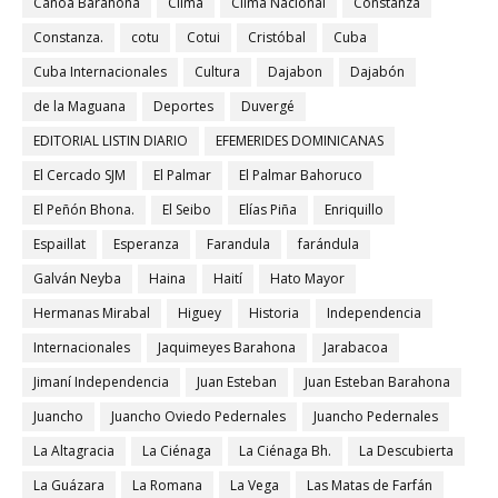
Canoa Barahona
Clima
Clima Nacional
Constanza
Constanza.
cotu
Cotui
Cristóbal
Cuba
Cuba Internacionales
Cultura
Dajabon
Dajabón
de la Maguana
Deportes
Duvergé
EDITORIAL LISTIN DIARIO
EFEMERIDES DOMINICANAS
El Cercado SJM
El Palmar
El Palmar Bahoruco
El Peñón Bhona.
El Seibo
Elías Piña
Enriquillo
Espaillat
Esperanza
Farandula
farándula
Galván Neyba
Haina
Haití
Hato Mayor
Hermanas Mirabal
Higuey
Historia
Independencia
Internacionales
Jaquimeyes Barahona
Jarabacoa
Jimaní Independencia
Juan Esteban
Juan Esteban Barahona
Juancho
Juancho Oviedo Pedernales
Juancho Pedernales
La Altagracia
La Ciénaga
La Ciénaga Bh.
La Descubierta
La Guázara
La Romana
La Vega
Las Matas de Farfán