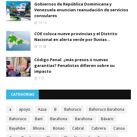
Gobiernos de República Dominicana y
Venezuela anuncian reanudación de servicios
consulares
14:16
COE coloca nueve provincias y el Distrito
Nacional en alerta verde por lluvias...
13:58
Código Penal: ¿más presos o nuevas
garantías? Penalistas difieren sobre su
impacto
7:51
CATEGORIAS
a
apoyo
Azua
B
Bahoruco
Bahoruco Barahona
Bahoruco.
Baní
Barahona
Barahona-
Bávaro
Bayahibe
Bhona.
Bonao
Cabral
Cabrera
Canoa