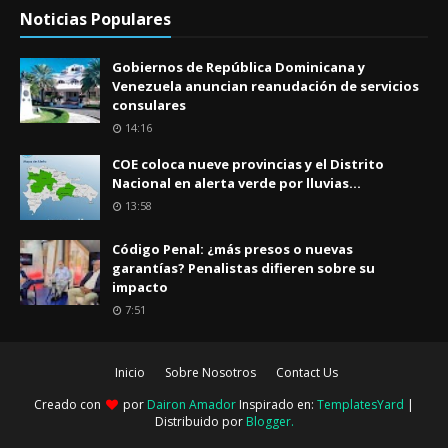
Noticias Populares
Gobiernos de República Dominicana y
Venezuela anuncian reanudación de servicios
consulares
14:16
COE coloca nueve provincias y el Distrito
Nacional en alerta verde por lluvias...
13:58
Código Penal: ¿más presos o nuevas
garantías? Penalistas difieren sobre su
impacto
7:51
Inicio
Sobre Nosotros
Contact Us
Creado con
por
Dairon Amador
Inspirado en:
TemplatesYard
|
Distribuido por
Blogger
.