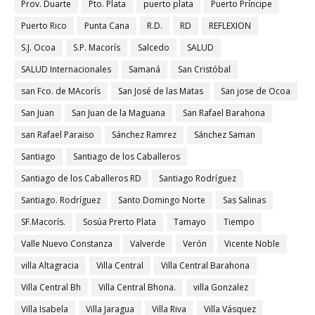
Prov. Duarte
Pto. Plata
puerto plata
Puerto Príncipe
Puerto Rico
Punta Cana
R.D.
RD
REFLEXION
S.J. Ocoa
S.P. Macorís
Salcedo
SALUD
SALUD Internacionales
Samaná
San Cristóbal
san Fco. de MAcorís
San José de las Matas
San jose de Ocoa
San Juan
San Juan de la Maguana
San Rafael Barahona
san Rafael Paraiso
Sánchez Ramrez
Sánchez Saman
Santiago
Santiago de los Caballeros
Santiago de los Caballeros RD
Santiago Rodríguez
Santiago. Rodríguez
Santo Domingo Norte
Sas Salinas
SF.Macorís.
Sosúa Prerto Plata
Tamayo
Tiempo
Valle Nuevo Constanza
Valverde
Verón
Vicente Noble
villa Altagracia
Villa Central
Villa Central Barahona
Villa Central Bh
Villa Central Bhona.
villa Gonzalez
Villa Isabela
Villa Jaragua
Villa Riva
Villa Vásquez