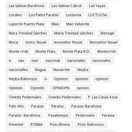
Las Salinas Barahona
Las Salinas Cabral
Las Yayas
Locales
Los Patos Paraíso
Luctuosa
LUCTUOSA:
Luperón Puerto Plata
Mao
Mao Valverde
Mara Trinidad Sánchez
María Trinidad sánchez
Mensaje
Moca
mons. Nouel
monseñor Nouel
Monseñor Nouel
Monte cristi
Monte Plata
Monte Plata R.D.
Montecristi
n
nac
naci
nacional
nacionales
nacionales.
nacionalles
Nagua
Navarrete
Neyba
Neyba Bahoruco
o
Opinion
opinión
opìnion
Opinion.
Opinión.
OPINIOPN
opnion
Oviedo Pedernales
Oviedo-Pedernales
P. Las Casas Azua
Palo Alto
Paraiso
Paraíso
Paraiso Barahona
Paraíso- Barahona.
Pasatiempo
Pedernales
Peravia
Pimentel
POEMA
Polo Bhona.
Prov. Bahoruco.