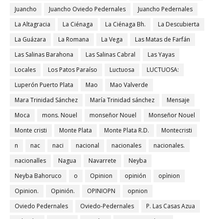
Juancho
Juancho Oviedo Pedernales
Juancho Pedernales
La Altagracia
La Ciénaga
La Ciénaga Bh.
La Descubierta
La Guázara
La Romana
La Vega
Las Matas de Farfán
Las Salinas Barahona
Las Salinas Cabral
Las Yayas
Locales
Los Patos Paraíso
Luctuosa
LUCTUOSA:
Luperón Puerto Plata
Mao
Mao Valverde
Mara Trinidad Sánchez
María Trinidad sánchez
Mensaje
Moca
mons. Nouel
monseñor Nouel
Monseñor Nouel
Monte cristi
Monte Plata
Monte Plata R.D.
Montecristi
n
nac
naci
nacional
nacionales
nacionales.
nacionalles
Nagua
Navarrete
Neyba
Neyba Bahoruco
o
Opinion
opinión
opìnion
Opinion.
Opinión.
OPINIOPN
opnion
Oviedo Pedernales
Oviedo-Pedernales
P. Las Casas Azua