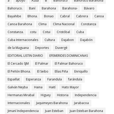
a
apoyo
Azua
B
Bahoruco
Bahoruco Barahona
Bahoruco.
Baní
Barahona
Barahona-
Bávaro
Bayahibe
Bhona.
Bonao
Cabral
Cabrera
Canoa
Canoa Barahona
Clima
Clima Nacional
Constanza
Constanza.
cotu
Cotui
Cristóbal
Cuba
Cuba Internacionales
Cultura
Dajabon
Dajabón
de la Maguana
Deportes
Duvergé
EDITORIAL LISTIN DIARIO
EFEMERIDES DOMINICANAS
El Cercado SJM
El Palmar
El Palmar Bahoruco
El Peñón Bhona.
El Seibo
Elías Piña
Enriquillo
Espaillat
Esperanza
Farandula
farándula
Galván Neyba
Haina
Haití
Hato Mayor
Hermanas Mirabal
Higuey
Historia
Independencia
Internacionales
Jaquimeyes Barahona
Jarabacoa
Jimaní Independencia
Juan Esteban
Juan Esteban Barahona