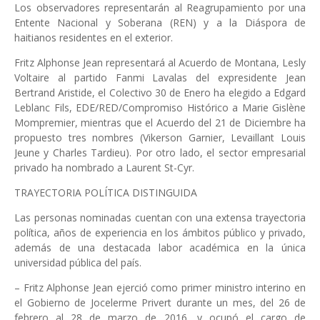
Los observadores representarán al Reagrupamiento por una
Entente Nacional y Soberana (REN) y a la Diáspora de
haitianos residentes en el exterior.
Fritz Alphonse Jean representará al Acuerdo de Montana, Lesly
Voltaire al partido Fanmi Lavalas del expresidente Jean
Bertrand Aristide, el Colectivo 30 de Enero ha elegido a Edgard
Leblanc Fils, EDE/RED/Compromiso Histórico a Marie Gislène
Mompremier, mientras que el Acuerdo del 21 de Diciembre ha
propuesto tres nombres (Vikerson Garnier, Levaillant Louis
Jeune y Charles Tardieu). Por otro lado, el sector empresarial
privado ha nombrado a Laurent St-Cyr.
TRAYECTORIA POLÍTICA DISTINGUIDA
Las personas nominadas cuentan con una extensa trayectoria
política, años de experiencia en los ámbitos público y privado,
además de una destacada labor académica en la única
universidad pública del país.
– Fritz Alphonse Jean ejerció como primer ministro interino en
el Gobierno de Jocelerme Privert durante un mes, del 26 de
febrero al 28 de marzo de 2016, y ocupó el cargo de