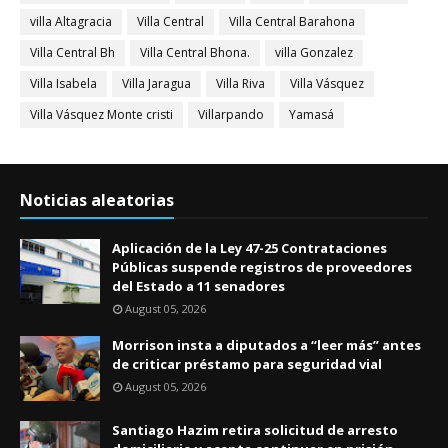
villa Altagracia
Villa Central
Villa Central Barahona
Villa Central Bh
Villa Central Bhona.
villa Gonzalez
Villa Isabela
Villa Jaragua
Villa Riva
Villa Vásquez
Villa Vásquez Monte cristi
Villarpando
Yamasá
Noticias aleatorias
Aplicación de la Ley 47-25 Contrataciones
Públicas suspende registros de proveedores
del Estado a 11 senadores
August 05, 2026
Morrison insta a diputados a “leer más” antes
de criticar préstamo para seguridad vial
August 05, 2026
Santiago Hazim retira solicitud de arresto