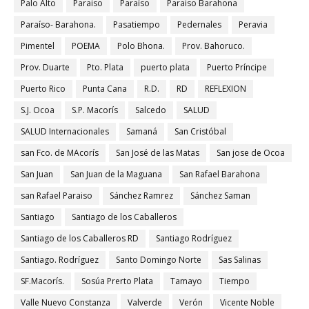
Palo Alto
Paraiso
Paraíso
Paraiso Barahona
Paraíso- Barahona.
Pasatiempo
Pedernales
Peravia
Pimentel
POEMA
Polo Bhona.
Prov. Bahoruco.
Prov. Duarte
Pto. Plata
puerto plata
Puerto Príncipe
Puerto Rico
Punta Cana
R.D.
RD
REFLEXION
S.J. Ocoa
S.P. Macorís
Salcedo
SALUD
SALUD Internacionales
Samaná
San Cristóbal
san Fco. de MAcorís
San José de las Matas
San jose de Ocoa
San Juan
San Juan de la Maguana
San Rafael Barahona
san Rafael Paraiso
Sánchez Ramrez
Sánchez Saman
Santiago
Santiago de los Caballeros
Santiago de los Caballeros RD
Santiago Rodríguez
Santiago. Rodríguez
Santo Domingo Norte
Sas Salinas
SF.Macorís.
Sosúa Prerto Plata
Tamayo
Tiempo
Valle Nuevo Constanza
Valverde
Verón
Vicente Noble